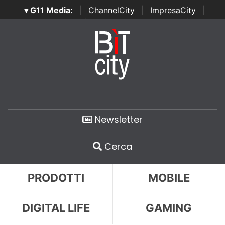
▾ G11 Media:
|
ChannelCity
|
ImpresaCity
|
SecurityOpenLab
|
Italian Channel Awards
|
Italian
Project Awards
|
Italian Security Awards
|
...
Newsletter
Cerca
PRODOTTI
MOBILE
DIGITAL LIFE
GAMING