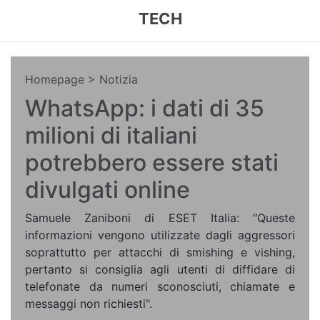
TECH
Homepage
> Notizia
WhatsApp: i dati di 35
milioni di italiani
potrebbero essere stati
divulgati online
Samuele Zaniboni di ESET Italia: "Queste
informazioni vengono utilizzate dagli aggressori
soprattutto per attacchi di smishing e vishing,
pertanto si consiglia agli utenti di diffidare di
telefonate da numeri sconosciuti, chiamate e
messaggi non richiesti".