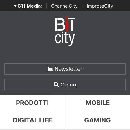
▾ G11 Media:
|
ChannelCity
|
ImpresaCity
|
SecurityOpenLab
|
Italian Channel Awards
|
Italian
Project Awards
|
Italian Security Awards
|
...
Newsletter
Cerca
PRODOTTI
MOBILE
DIGITAL LIFE
GAMING