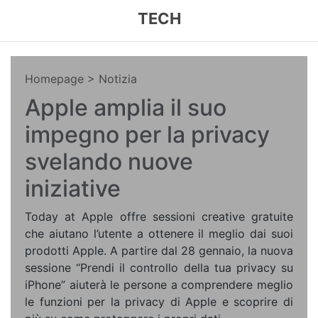
TECH
Homepage
> Notizia
Apple amplia il suo
impegno per la privacy
svelando nuove
iniziative
Today at Apple offre sessioni creative gratuite
che aiutano l’utente a ottenere il meglio dai suoi
prodotti Apple. A partire dal 28 gennaio, la nuova
sessione “Prendi il controllo della tua privacy su
iPhone” aiuterà le persone a comprendere meglio
le funzioni per la privacy di Apple e scoprire di