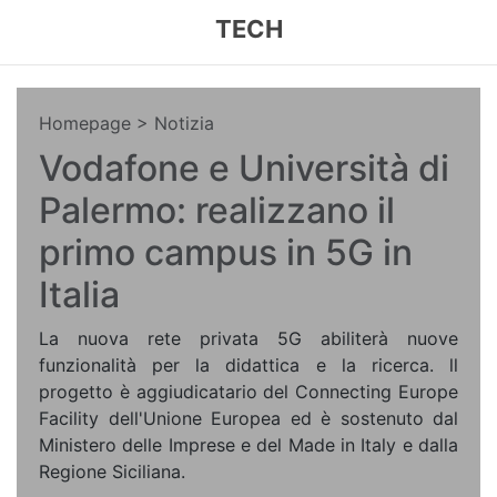
TECH
Homepage
> Notizia
Vodafone e Università di
Palermo: realizzano il
primo campus in 5G in
Italia
La nuova rete privata 5G abiliterà nuove
funzionalità per la didattica e la ricerca. ll
progetto è aggiudicatario del Connecting Europe
Facility dell'Unione Europea ed è sostenuto dal
Ministero delle Imprese e del Made in Italy e dalla
Regione Siciliana.