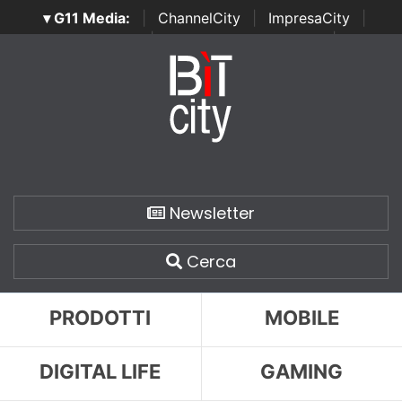
▾ G11 Media:
|
ChannelCity
|
ImpresaCity
|
SecurityOpenLab
|
Italian Channel Awards
|
Italian
Project Awards
|
Italian Security Awards
|
...
Newsletter
Cerca
PRODOTTI
MOBILE
DIGITAL LIFE
GAMING