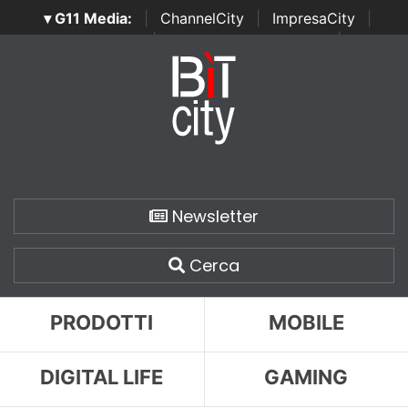
▾ G11 Media:
|
ChannelCity
|
ImpresaCity
|
SecurityOpenLab
|
Italian Channel Awards
|
Italian
Project Awards
|
Italian Security Awards
|
...
Newsletter
Cerca
PRODOTTI
MOBILE
DIGITAL LIFE
GAMING