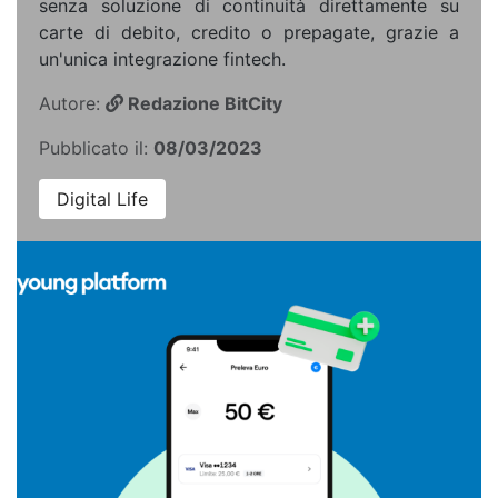
senza soluzione di continuità direttamente su
carte di debito, credito o prepagate, grazie a
un'unica integrazione fintech.
Autore:
Redazione BitCity
Pubblicato il:
08/03/2023
Digital Life