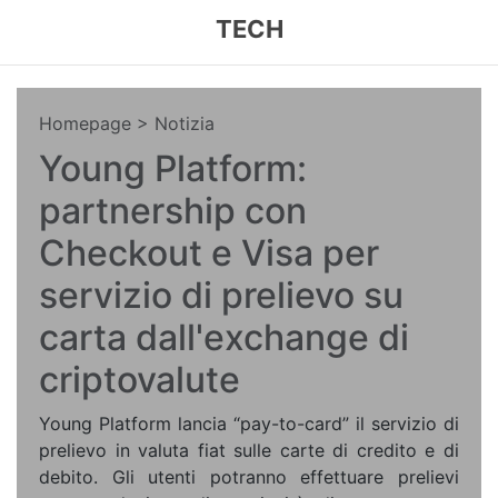
TECH
Homepage
> Notizia
Young Platform:
partnership con
Checkout e Visa per
servizio di prelievo su
carta dall'exchange di
criptovalute
Young Platform lancia “pay-to-card” il servizio di
prelievo in valuta fiat sulle carte di credito e di
debito. Gli utenti potranno effettuare prelievi