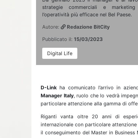
strategie commerciali e marketing
l’operatività più efficace nel Bel Paese.
Autore:
Redazione BitCity
Pubblicato il:
15/03/2023
Digital Life
D-Link
ha comunicato l’arrivo in azie
Manager Italy
, ruolo che lo vedrà impegn
particolare attenzione alla gamma di offer
Riganti vanta oltre 20 anni di esperi
internazionale con particolare attenzione 
il conseguimento del Master in Busines