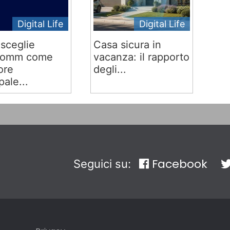
Digital Life
Digital Life
sceglie
Casa sicura in
comm come
vacanza: il rapporto
ore
degli...
pale...
Facebook
Seguici su: