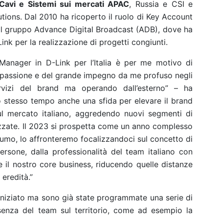
i Cavi e Sistemi sui mercati APAC
, Russia e CSI e
tions. Dal 2010 ha ricoperto il ruolo di Key Account
il gruppo Advance Digital Broadcast (ADB), dove ha
ink per la realizzazione di progetti congiunti.
Manager in D-Link per l’Italia è per me motivo di
 passione e del grande impegno da me profuso negli
rvizi del brand ma operando dall’esterno” – ha
o stesso tempo anche una sfida per elevare il brand
ul mercato italiano, aggredendo nuovi segmenti di
izzate. Il 2023 si prospetta come un anno complesso
onsumo, lo affronteremo focalizzandoci sul concetto di
persone, dalla professionalità del team italiano con
i e il nostro core business, riducendo quelle distanze
 eredità.”
 iniziato ma sono già state programmate una serie di
senza del team sul territorio, come ad esempio la