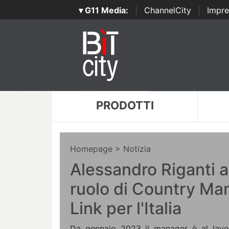
▾ G11 Media:
|
ChannelCity
|
Impre
PRODOTTI
Homepage
> Notizia
Alessandro Riganti a
ruolo di Country Ma
Link per l'Italia
Da gennaio 2023 il manager è al lavo