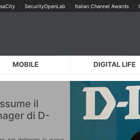
saCity
|
SecurityOpenLab
|
Italian Channel Awards
|
Awards
|
...
MOBILE
DIGITAL LIFE
ssume il
nager di D-
ro per delineare le nuove