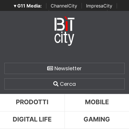
▾ G11 Media:
|
ChannelCity
|
ImpresaCity
|
SecurityOpenLab
|
Italian Channel Awards
|
Italian
Project Awards
|
Italian Security Awards
|
...
Newsletter
Cerca
PRODOTTI
MOBILE
DIGITAL LIFE
GAMING