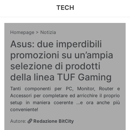
TECH
Homepage
> Notizia
Asus: due imperdibili
promozioni su un’ampia
selezione di prodotti
della linea TUF Gaming
Tanti componenti per PC, Monitor, Router e
Accessori per completare ed arricchire il proprio
setup in maniera coerente …e ora anche più
conveniente!
Autore:
Redazione BitCity