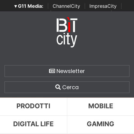
▾ G11 Media:
|
ChannelCity
|
ImpresaCity
|
SecurityOpenLab
|
Italian Channel Awards
|
Italian
Project Awards
|
Italian Security Awards
|
...
Newsletter
Cerca
PRODOTTI
MOBILE
DIGITAL LIFE
GAMING