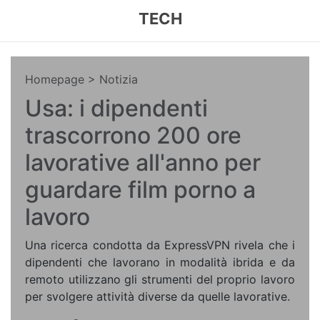
TECH
Homepage
> Notizia
Usa: i dipendenti
trascorrono 200 ore
lavorative all'anno per
guardare film porno a
lavoro
Una ricerca condotta da ExpressVPN rivela che i
dipendenti che lavorano in modalità ibrida e da
remoto utilizzano gli strumenti del proprio lavoro
per svolgere attività diverse da quelle lavorative.