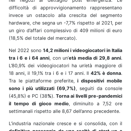
nei negozi al dettaglio post
emergenza.
Le
difficoltà di approvvigionamento rappresentano
invece un ostacolo alla crescita del segmento
hardware, che segna un -7,7% rispetto al 2021, per
un giro d’affari complessivo di 409 milioni di euro
(18,5% del totale del mercato).
Nel 2022 sono
14,2 milioni i videogiocatori in Italia
tra i 6 e i 64 anni
, con un’
età media di 29,8 anni
.
L’80,9% dei videogiocatori ha un’età maggiore di
18 anni, il 19,1% tra i 6 e i 17 anni.
Il
42% è donna
.
Tra le piattaforme preferite,
i dispositivi mobile
sono i più utilizzati (69,7%)
, seguiti da console
(45,8%) e PC (38
%
).
Torna ai livelli pre-pandemici
il tempo di gioco medio
, diminuito a 7,52 ore
settimanali rispetto alle 8,67 dell’anno precedente.
L’industria nazionale cresce e si consolida, con il