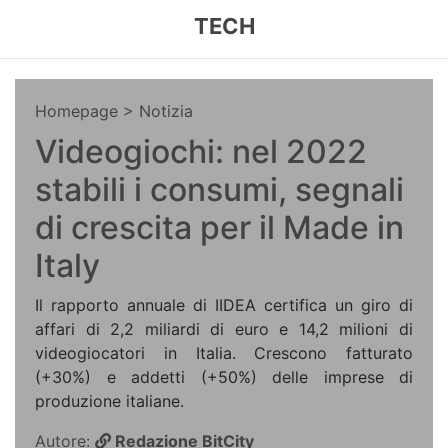
TECH
Homepage
> Notizia
Videogiochi: nel 2022
stabili i consumi, segnali
di crescita per il Made in
Italy
Il rapporto annuale di IIDEA certifica un giro di
affari di 2,2 miliardi di euro e 14,2 milioni di
videogiocatori in Italia. Crescono fatturato
(+30%) e addetti (+50%) delle imprese di
produzione italiane.
Autore:
Redazione BitCity