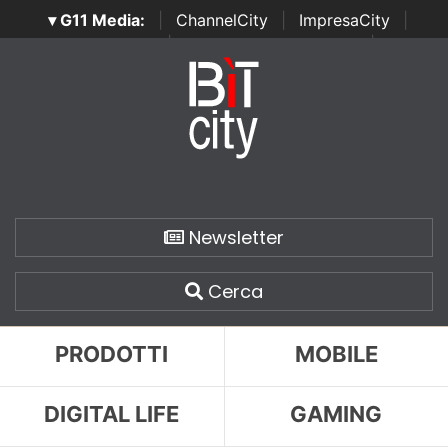
▾ G11 Media:
|
ChannelCity
|
ImpresaCity
|
SecurityOpenLab
|
Italian Channel Awards
|
Italian
Project Awards
|
Italian Security Awards
|
...
Newsletter
Cerca
PRODOTTI
MOBILE
DIGITAL LIFE
GAMING