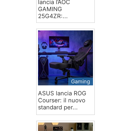
lancia l’AOC
GAMING
25G4ZR:...
Gaming
ASUS lancia ROG
Courser: il nuovo
standard per...