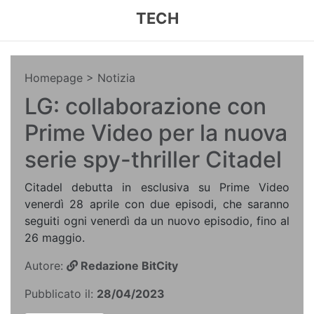
TECH
Homepage
> Notizia
LG: collaborazione con
Prime Video per la nuova
serie spy-thriller Citadel
Citadel debutta in esclusiva su Prime Video
venerdì 28 aprile con due episodi, che saranno
seguiti ogni venerdì da un nuovo episodio, fino al
26 maggio.
Autore:
Redazione BitCity
Pubblicato il:
28/04/2023