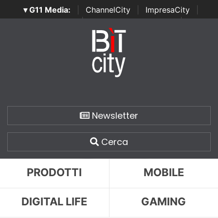
▾ G11 Media:
|
ChannelCity
|
ImpresaCity
|
SecurityOpenLab
|
Italian Channel Awards
|
Italian
Project Awards
|
Italian Security Awards
|
...
Newsletter
Cerca
PRODOTTI
MOBILE
DIGITAL LIFE
GAMING