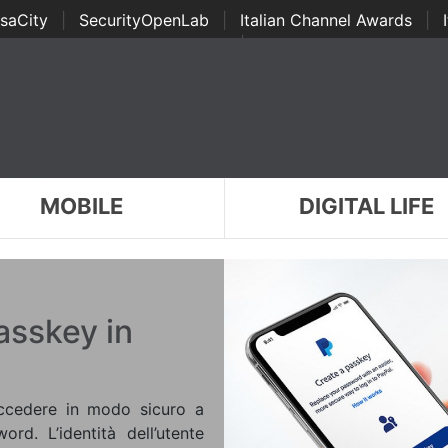
saCity
|
SecurityOpenLab
|
Italian Channel Awards
|
Awards
|
...
MOBILE
DIGITAL LIFE
asskey in
accedere in modo sicuro a
rd. L’identità dell’utente