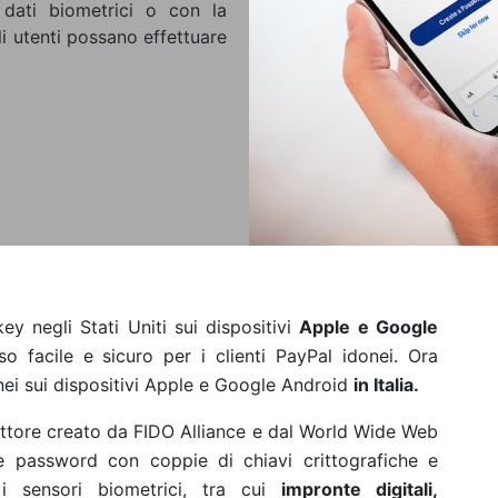
 dati biometrici o con la
i utenti possano effettuare
ey negli Stati Uniti sui
dispositivi
Apple
e Google
acile e sicuro per i clienti PayPal idonei. Ora
onei sui dispositivi Apple e Google Android
in Italia.
ttore creato da FIDO Alliance e dal World Wide Web
le password con coppie di chiavi crittografiche e
e i sensori biometrici, tra cui
impronte digitali,