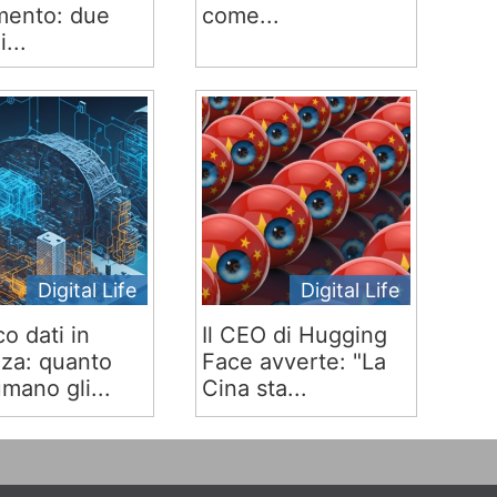
ento: due
come...
i...
Digital Life
Digital Life
co dati in
Il CEO di Hugging
za: quanto
Face avverte: "La
mano gli...
Cina sta...