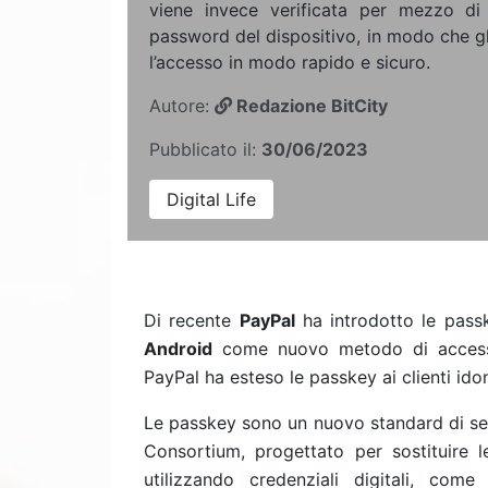
viene invece verificata per mezzo di
password del dispositivo, in modo che gl
l’accesso in modo rapido e sicuro.
Autore:
Redazione BitCity
Pubblicato il:
30/06/2023
Digital Life
Di recente
PayPal
ha introdotto le passk
Android
come nuovo metodo di accesso f
PayPal ha esteso le passkey ai clienti id
Le passkey sono un nuovo standard di se
Consortium, progettato per sostituire 
utilizzando credenziali digitali, com