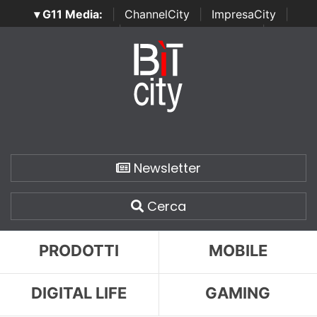
▾ G11 Media:
|
ChannelCity
|
ImpresaCity
|
SecurityOpenLab
|
Italian Channel Awards
|
Italian
Project Awards
|
Italian Security Awards
|
...
Newsletter
Cerca
PRODOTTI
MOBILE
DIGITAL LIFE
GAMING