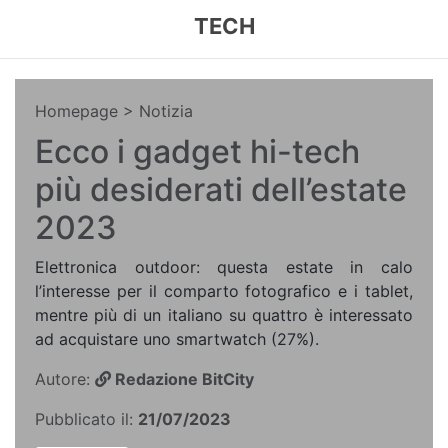
TECH
Homepage
> Notizia
Ecco i gadget hi-tech
più desiderati dell’estate
2023
Elettronica outdoor: questa estate in calo
l’interesse per il comparto fotografico e i tablet,
mentre più di un italiano su quattro è interessato
ad acquistare uno smartwatch (27%).
Autore:
Redazione BitCity
Pubblicato il:
21/07/2023