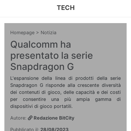
TECH
Homepage
> Notizia
Qualcomm ha
presentato la serie
Snapdragon G
L'espansione della linea di prodotti della serie
Snapdragon G risponde alla crescente diversità
dei contenuti di gioco, delle capacità e dei costi
per consentire una più ampia gamma di
dispositivi di gioco portatili.
Autore:
Redazione BitCity
Pubblicato il:
28/08/2023