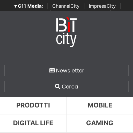
▾ G11 Media:
|
ChannelCity
|
ImpresaCity
|
SecurityOpenLab
|
Italian Channel Awards
|
Italian
Project Awards
|
Italian Security Awards
|
...
Newsletter
Cerca
PRODOTTI
MOBILE
DIGITAL LIFE
GAMING