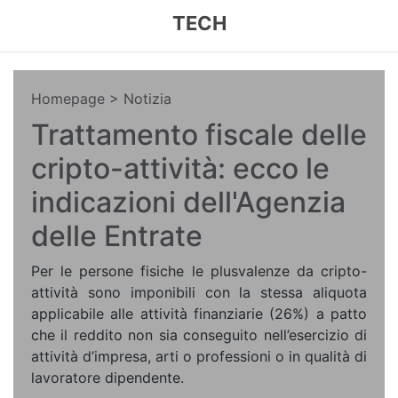
TECH
Homepage
> Notizia
Trattamento fiscale delle
cripto-attività: ecco le
indicazioni dell'Agenzia
delle Entrate
Per le persone fisiche le plusvalenze da cripto-
attività sono imponibili con la stessa aliquota
applicabile alle attività finanziarie (26%) a patto
che il reddito non sia conseguito nell’esercizio di
attività d’impresa, arti o professioni o in qualità di
lavoratore dipendente.