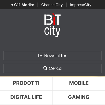
▾ G11 Media:
|
ChannelCity
|
ImpresaCity
|
SecurityOpenLab
|
Italian Channel Awards
|
Italian
Project Awards
|
Italian Security Awards
|
...
Newsletter
Cerca
PRODOTTI
MOBILE
DIGITAL LIFE
GAMING