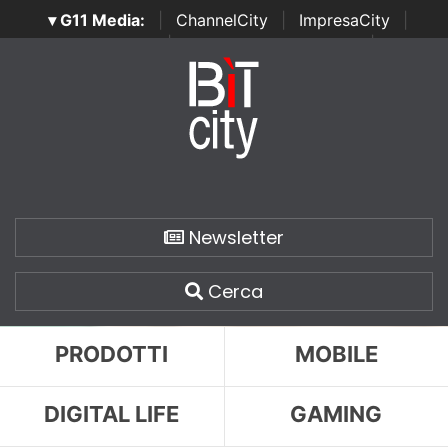
▾ G11 Media:
|
ChannelCity
|
ImpresaCity
|
SecurityOpenLab
|
Italian Channel Awards
|
Italian
Project Awards
|
Italian Security Awards
|
...
Newsletter
Cerca
PRODOTTI
MOBILE
DIGITAL LIFE
GAMING