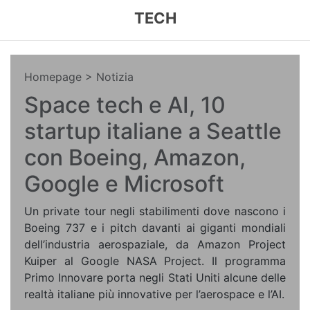
TECH
Homepage
> Notizia
Space tech e AI, 10
startup italiane a Seattle
con Boeing, Amazon,
Google e Microsoft
Un private tour negli stabilimenti dove nascono i
Boeing 737 e i pitch davanti ai giganti mondiali
dell’industria aerospaziale, da Amazon Project
Kuiper al Google NASA Project. Il programma
Primo Innovare porta negli Stati Uniti alcune delle
realtà italiane più innovative per l’aerospace e l’AI.