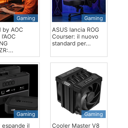
Gaming
Gaming
 by AOC
ASUS lancia ROG
 l’AOC
Courser: il nuovo
NG
standard per...
R:...
Gaming
Gaming
v espande il
Cooler Master V8