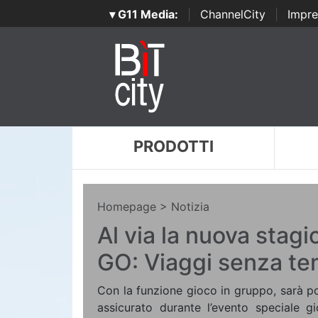
▾ G11 Media:
|
ChannelCity
|
Impre
PRODOTTI
Homepage
> Notizia
Al via la nuova sta
GO: Viaggi senza t
Con la funzione gioco in gruppo, sarà p
assicurato durante l’evento speciale gi