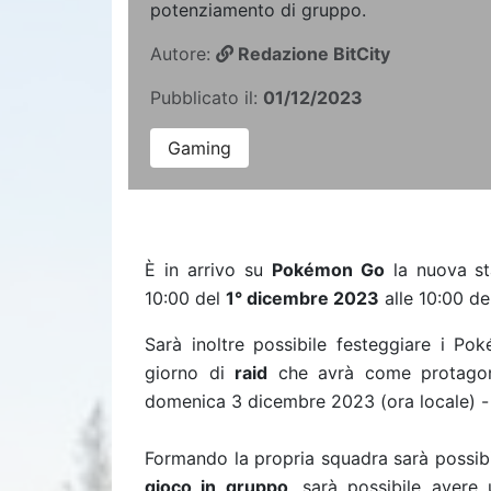
potenziamento di gruppo.
Autore:
Redazione BitCity
Pubblicato il:
01/12/2023
Gaming
È in arrivo su
Pokémon Go
la nuova s
10:00 del
1° dicembre 2023
alle 10:00 d
Sarà inoltre possibile festeggiare i P
giorno di
raid
che avrà come protago
domenica 3 dicembre 2023 (ora locale) - m
Formando la propria squadra sarà possibi
gioco in gruppo
, sarà possibile avere 