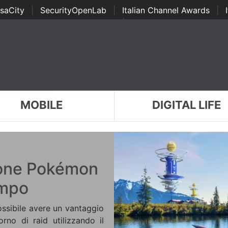
saCity
|
SecurityOpenLab
|
Italian Channel Awards
|
Awards
|
...
MOBILE
DIGITAL LIFE
gione Pokémon
empo
ossibile avere un vantaggio
orno di raid utilizzando il