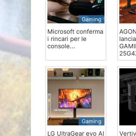
Gaming
Microsoft conferma
AGON
i rincari per le
lancia
console...
GAMI
25G4Z
Gaming
LG UltraGear evo AI
Verti