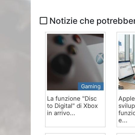
Notizie che potrebber
Gaming
La funzione "Disc
Apple
to Digital" di Xbox
svilu
in arrivo...
funzi
e...