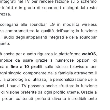
i integrati nel TV per rendere l’azione sullo schermo
le infatti è in grado di separare i dialoghi dal resto
rezza.
ollegarsi alle soundbar LG in modalità wireless
za compromettere la qualità dell’audio; la funzione
i audio degli altoparlanti integrati e della soundbar
gente.
tà anche per quanto riguarda la piattaforma
webOS
,
emplice da usare grazie a numerose opzioni di
creare
fino a 10 profili
sullo stesso televisore per
 ogni singolo componente della famiglia attraverso il
lla cronologia di utilizzo, la personalizzazione della
ni. I nuovi TV possono anche sfruttare la funzione
 di visione preferite da ogni profilo utente. Grazie a
 propri contenuti preferiti diventa incredibilmente