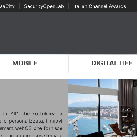
saCity
|
SecurityOpenLab
|
Italian Channel Awards
|
Awards
|
...
MOBILE
DIGITAL LIFE
 to All”, che sottolinea la
e e personalizzata, i nuovi
 smart webOS che fornisce
verso un ampio ecosistema e