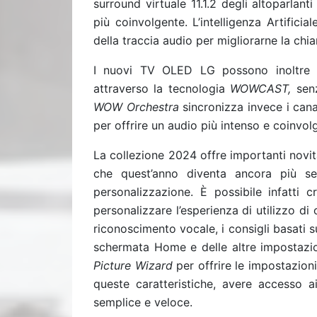
surround virtuale 11.1.2 degli altoparlant
più coinvolgente. L’intelligenza Artificia
della traccia audio per migliorarne la chia
I nuovi TV OLED LG possono inoltre c
attraverso la tecnologia
WOWCAST,
sen
WOW Orchestra
sincronizza invece i canal
per offrire un audio più intenso e coinvol
La collezione 2024 offre importanti novi
che quest’anno diventa ancora più s
personalizzazione. È possibile infatti 
personalizzare l’esperienza di utilizzo di
riconoscimento vocale, i consigli basati su
schermata Home e delle altre impostazio
Picture Wizard
per offrire le impostazioni
queste caratteristiche, avere accesso ai
semplice e veloce.