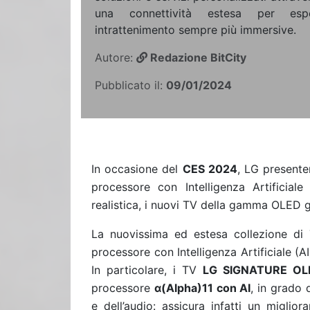
una connettività estesa per espe
intrattenimento sempre più immersive.
Autore:
Redazione BitCity
Pubblicato il:
09/01/2024
In occasione del
CES 2024
, LG presente
processore con Intelligenza Artificial
realistica, i nuovi TV della gamma OLED g
La nuovissima ed estesa collezione d
processore con Intelligenza Artificiale (A
In particolare, i TV
LG SIGNATURE O
processore
α
(Alpha)11 con AI
, in grado 
e dell’audio: assicura infatti un migli