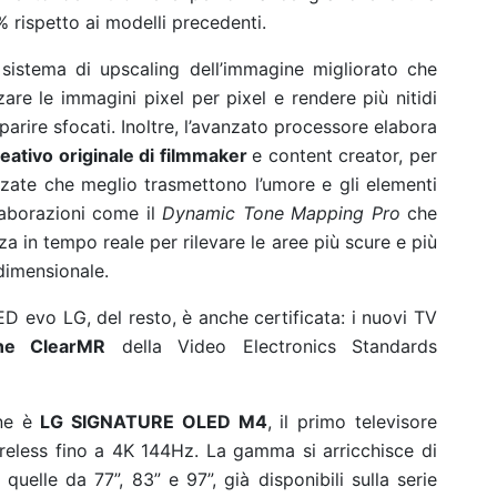
 rispetto ai modelli precedenti.
istema di upscaling dell’immagine migliorato che
izzare le immagini pixel per pixel e rendere più nitidi
parire sfocati. Inoltre, l’avanzato processore elabora
reativo originale di filmmaker
e content creator, per
izzate che meglio trasmettono l’umore e gli elementi
laborazioni come il
Dynamic Tone Mapping Pro
che
za in tempo reale per rilevare le aree più scure e più
dimensionale.
D evo LG, del resto, è anche certificata: i nuovi TV
ione ClearMR
della Video Electronics Standards
one è
LG SIGNATURE OLED M4
, il primo televisore
eless fino a 4K 144Hz. La gamma si arricchisce di
quelle da 77”, 83” e 97”, già disponibili sulla serie