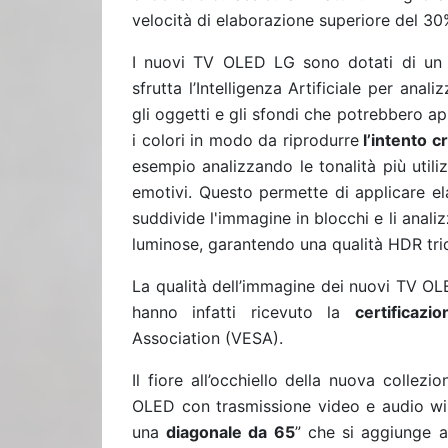
velocità di elaborazione superiore del 30%
I nuovi TV OLED LG sono dotati di un s
sfrutta l’Intelligenza Artificiale per anal
gli oggetti e gli sfondi che potrebbero ap
i colori in modo da riprodurre
l’intento c
esempio analizzando le tonalità più util
emotivi. Questo permette di applicare e
suddivide l'immagine in blocchi e li analiz
luminose, garantendo una qualità HDR tri
La qualità dell’immagine dei nuovi TV OLE
hanno infatti ricevuto la
certificaz
Association (VESA).
Il fiore all’occhiello della nuova collezi
OLED con trasmissione video e audio wir
una
diagonale da 65
” che si aggiunge a 