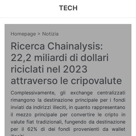
TECH
Homepage
> Notizia
Ricerca Chainalysis:
22,2 miliardi di dollari
riciclati nel 2023
attraverso le cripovalute
Complessivamente, gli exchange centralizzati
rimangono la destinazione principale per i fondi
inviati da indirizzi illeciti, in quanto rappresentano
il mezzo principale per convertire le cripto in
valute fiat tradizionali, fungendo da destinazione
per il 62% di dei fondi provenienti da wallet