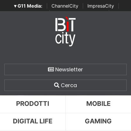
▾ G11 Media:
|
ChannelCity
|
ImpresaCity
|
SecurityOpenLab
|
Italian Channel Awards
|
Italian
Project Awards
|
Italian Security Awards
|
...
Newsletter
Cerca
PRODOTTI
MOBILE
DIGITAL LIFE
GAMING