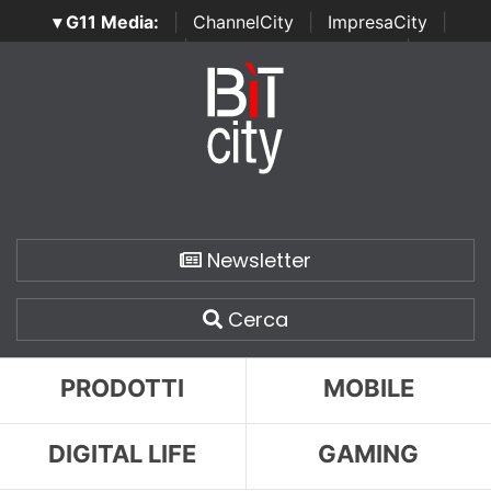
▾ G11 Media:
|
ChannelCity
|
ImpresaCity
|
SecurityOpenLab
|
Italian Channel Awards
|
Italian
Project Awards
|
Italian Security Awards
|
...
Newsletter
Cerca
PRODOTTI
MOBILE
DIGITAL LIFE
GAMING