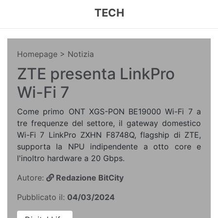
TECH
Homepage
> Notizia
ZTE presenta LinkPro
Wi-Fi 7
Come primo ONT XGS-PON BE19000 Wi-Fi 7 a
tre frequenze del settore, il gateway domestico
Wi-Fi 7 LinkPro ZXHN F8748Q, flagship di ZTE,
supporta la NPU indipendente a otto core e
l'inoltro hardware a 20 Gbps.
Autore:
Redazione BitCity
Pubblicato il:
04/03/2024