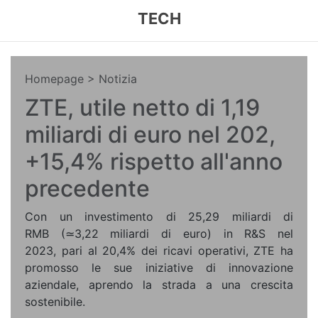
TECH
Homepage
> Notizia
ZTE, utile netto di 1,19
miliardi di euro nel 202,
+15,4% rispetto all'anno
precedente
Con un investimento di 25,29 miliardi di
RMB (≃3,22 miliardi di euro) in R&S nel
2023, pari al 20,4% dei ricavi operativi, ZTE ha
promosso le sue iniziative di innovazione
aziendale, aprendo la strada a una crescita
sostenibile.