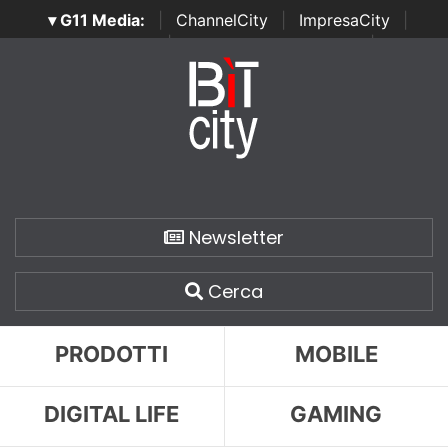
▾ G11 Media:
|
ChannelCity
|
ImpresaCity
|
SecurityOpenLab
|
Italian Channel Awards
|
Italian
Project Awards
|
Italian Security Awards
|
...
Newsletter
Cerca
PRODOTTI
MOBILE
DIGITAL LIFE
GAMING