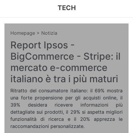
TECH
Homepage
> Notizia
Report Ipsos -
BigCommerce - Stripe: il
mercato e-commerce
italiano è tra i più maturi
Ritratto del consumatore italiano: il 69% mostra
una forte propensione per gli acquisti online, il
39% desidera ricevere informazioni più
dettagliate sui prodotti, il 29% si aspetta migliori
funzionalità di ricerca e il 20% apprezza le
raccomandazioni personalizzate.