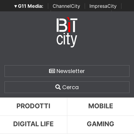
▾ G11 Media:
|
ChannelCity
|
ImpresaCity
|
SecurityOpenLab
|
Italian Channel Awards
|
Italian
Project Awards
|
Italian Security Awards
|
...
Newsletter
Cerca
PRODOTTI
MOBILE
DIGITAL LIFE
GAMING