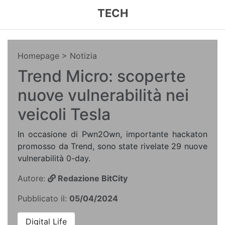
TECH
Homepage
> Notizia
Trend Micro: scoperte
nuove vulnerabilità nei
veicoli Tesla
In occasione di Pwn2Own, importante hackaton
promosso da Trend, sono state rivelate 29 nuove
vulnerabilità 0-day.
Autore:
Redazione BitCity
Pubblicato il:
05/04/2024
Digital Life