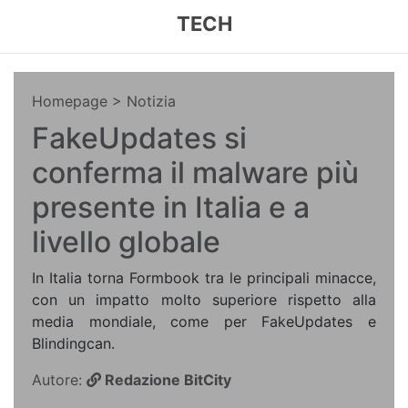
TECH
Homepage
> Notizia
FakeUpdates si
conferma il malware più
presente in Italia e a
livello globale
In Italia torna Formbook tra le principali minacce,
con un impatto molto superiore rispetto alla
media mondiale, come per FakeUpdates e
Blindingcan.
Autore:
Redazione BitCity