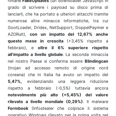
rimane
FakeUpdates
(un downloader JavaScript in
grado di scrivere i payload su disco prima di
lanciarli, che ha portato a ulteriori attacchi tramite
numerose altre minacce informatiche, tra cui
GootLoader, Dridex, NetSupport, DoppelPaymer e
AZORult),
con un impatto del
12,67% anche
questo mese in crescita
(+3,45% rispetto a
febbraio), e
oltre il
6
% superiore rispetto
all’impatto a livello globale
.
La seconda minaccia
nel nostro Paese si conferma essere
Blindingcan
(trojan ad accesso remoto di origine nord
coreana) che in Italia ha avuto un impatto del
5,47
%,
evidenziando una leggera riduzione
rispetto a febbraio (-0,5%) tuttavia ancora
notevolmente più alto
(+5,45%) del valore
rilevato
a livello mondiale (0,
29
%)
. Il malware
Formbook
(Infostealer che colpisce il sistema
operativo Windows rilevato per la prima volta nel