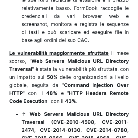
le sue forti tecniche di evasione e il prezzo
relativamente basso. FormBook raccoglie le
credenziali da vari browser web e
screenshot, monitora e registra le sequenze
di tasti e può scaricare ed eseguire file in
base agli ordini del suo C&C.
Le vulnerabilità maggiormente sfruttate
Il mese
scorso, "
Web Servers Malicious URL Directory
Traversal
" è stata la vulnerabilità più sfruttata, con
un impatto sul
50%
delle organizzazioni a livello
globale, seguita da "
Command Injection Over
HTTP
" con il
48%
e "
HTTP Headers Remote
Code Execution
" con il
43%
.
↑
Web Servers Malicious URL Directory
Traversal (CVE-2010-4598, CVE-2011-
2474, CVE-2014-0130, CVE-2014-0780,