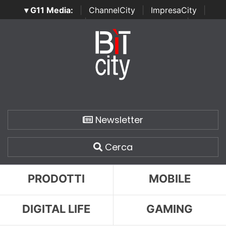
▾ G11 Media:
|
ChannelCity
|
ImpresaCity
|
SecurityOpenLab
|
Italian Channel Awards
|
Italian
Project Awards
|
Italian Security Awards
|
...
Newsletter
Cerca
PRODOTTI
MOBILE
DIGITAL LIFE
GAMING