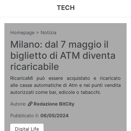
TECH
Homepage
> Notizia
Milano: dal 7 maggio il
biglietto di ATM diventa
ricaricabile
RicaricaMi può essere acquistato e ricaricato
alle casse automatiche di Atm e nei punti vendita
autorizzati come bar, edicole o tabacchi.
Autore:
Redazione BitCity
Pubblicato il:
06/05/2024
Digital Life