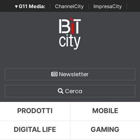
▾ G11 Media:
|
ChannelCity
|
ImpresaCity
|
SecurityOpenLab
|
Italian Channel Awards
|
Italian
Project Awards
|
Italian Security Awards
|
...
Newsletter
Cerca
PRODOTTI
MOBILE
DIGITAL LIFE
GAMING