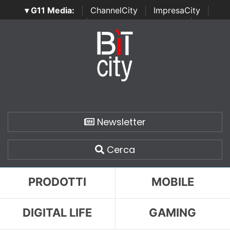
▾ G11 Media:
|
ChannelCity
|
ImpresaCity
|
SecurityOpenLab
|
Italian Channel Awards
|
Italian
Project Awards
|
Italian Security Awards
|
...
Newsletter
Cerca
PRODOTTI
MOBILE
DIGITAL LIFE
GAMING