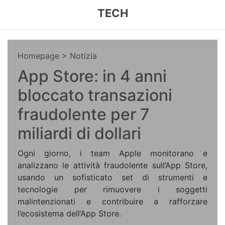
TECH
Homepage
> Notizia
App Store: in 4 anni
bloccato transazioni
fraudolente per 7
miliardi di dollari
Ogni giorno, i team Apple monitorano e
analizzano le attività fraudolente sull’App Store,
usando un sofisticato set di strumenti e
tecnologie per rimuovere i soggetti
malintenzionati e contribuire a rafforzare
l’ecosistema dell’App Store.