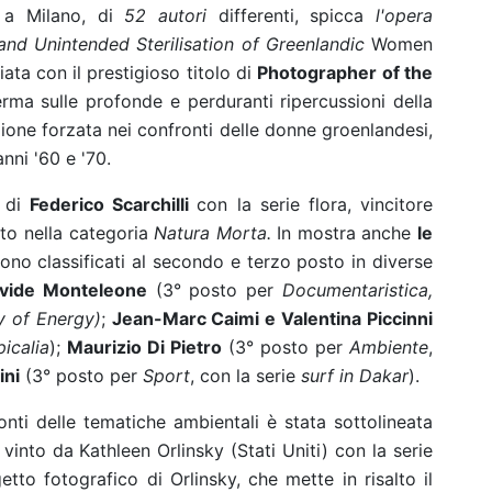
 a Milano, di
52 autori
differenti, spicca
l'opera
nd Unintended Sterilisation of Greenlandic
Women
ata con il prestigioso titolo di
Photographer of the
rma sulle profonde e perduranti ripercussioni della
ione forzata nei confronti delle donne groenlandesi,
nni '60 e '70.
o di
Federico Scarchilli
con la serie flora, vincitore
ato nella categoria
Natura Morta.
In mostra anche
le
i sono classificati al secondo e terzo posto in diverse
vide Monteleone
(3° posto per
Documentaristica,
y of Energy)
;
Jean-Marc Caimi e Valentina Piccinni
picalia
);
Maurizio Di Pietro
(3° posto per
Ambiente
,
ni
(3° posto per
Sport
, con la serie
surf in Dakar
).
onti delle tematiche ambientali è stata sottolineata
 vinto da Kathleen Orlinsky (Stati Uniti) con la serie
etto fotografico di Orlinsky, che mette in risalto il