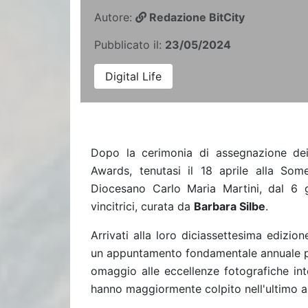
Autore:
Redazione BitCity
Pubblicato il:
23/05/2024
Digital Life
Dopo la cerimonia di assegnazione dei
Awards, tenutasi il 18 aprile alla Som
Diocesano Carlo Maria Martini, dal 6 g
vincitrici, curata da
Barbara Silbe
.
Arrivati alla loro diciassettesima edizi
un appuntamento fondamentale annuale per
omaggio alle eccellenze fotografiche int
hanno maggiormente colpito nell'ultimo a