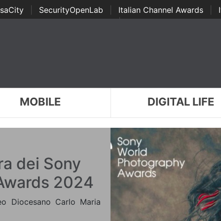
saCity
|
SecurityOpenLab
|
Italian Channel Awards
|
Awards
|
...
MOBILE
DIGITAL LIFE
ra dei ​Sony
Awards 2024
eo Diocesano Carlo Maria