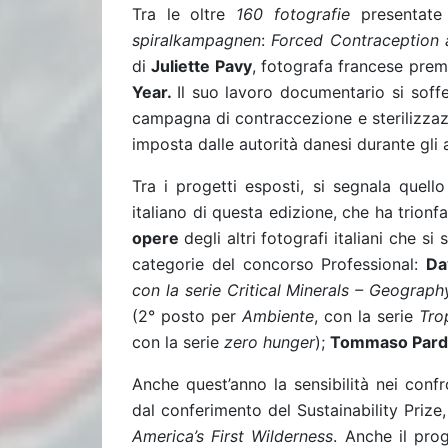
Tra le oltre
160 fotografie
presentate
spiralkampagnen
:
Forced Contraception a
di
Juliette Pavy
, fotografa francese premi
Year.
Il suo lavoro documentario si soffe
campagna di contraccezione e sterilizzaz
imposta dalle autorità danesi durante gli a
Tra i progetti esposti, si segnala quell
italiano di questa edizione, che ha trionf
opere
degli altri fotografi italiani che s
categorie del concorso Professional:
Da
con la serie Critical Minerals – Geograph
(2° posto per
Ambiente
, con la serie
Tro
con la serie
zero hunger
);
Tommaso Pardi
Anche quest’anno la sensibilità nei confr
dal conferimento del Sustainability Prize,
America’s First Wilderness
. Anche il prog