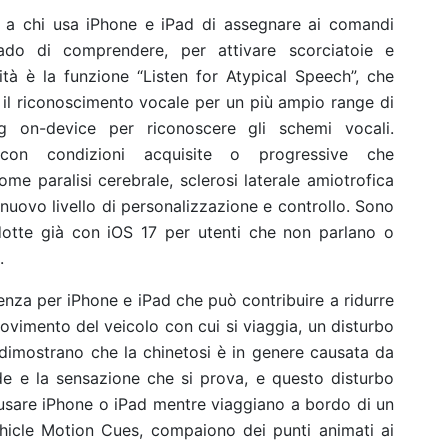
a chi usa iPhone e iPad di assegnare ai comandi
rado di comprendere, per attivare scorciatoie e
tà è la funzione “Listen for Atypical Speech”, che
are il riconoscimento vocale per un più ampio range di
ng on-device per riconoscere gli schemi vocali.
con condizioni acquisite o progressive che
me paralisi cerebrale, sclerosi laterale amiotrofica
 nuovo livello di personalizzazione e controllo. Sono
odotte già con iOS 17 per utenti che non parlano o
.
nza per iPhone e iPad che può contribuire a ridurre
ovimento del veicolo con cui si viaggia, un disturbo
dimostrano che la chinetosi è in genere causata da
ede e la sensazione che si prova, e questo disturbo
usare iPhone o iPad mentre viaggiano a bordo di un
ehicle Motion Cues, compaiono dei punti animati ai