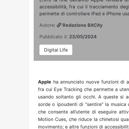
accessibilità, fra cui il tracciamento de
permette di controllare iPad e iPhone usa
Autore:
Redazione BitCity
Pubblicato il:
23/05/2024
Digital Life
Apple
ha annunciato nuove funzioni di acc
fra cui Eye Tracking che permette a utent
usando soltanto gli occhi. A queste si
sorde o ipoudenti di “sentire” la musica
che consente all’utente di eseguire atti
Motion Cues, che riduce la chinetosi quan
movimento; e altre funzioni di accessibili