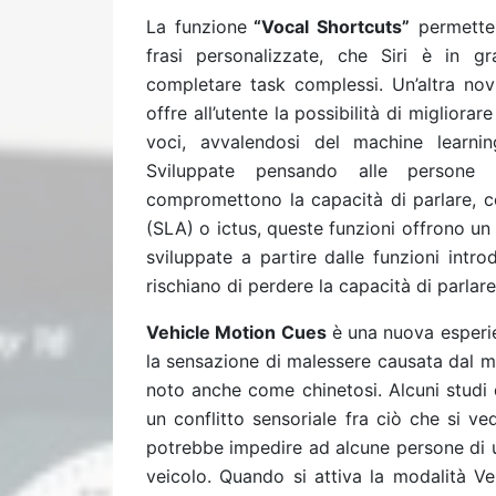
La funzione
“Vocal Shortcuts”
permette 
frasi personalizzate, che Siri è in g
completare task complessi. Un’altra novi
offre all’utente la possibilità di miglior
voci, avvalendosi del machine learni
Sviluppate pensando alle persone 
compromettono la capacità di parlare, co
(SLA) o ictus, queste funzioni offrono un
sviluppate a partire dalle funzioni intr
rischiano di perdere la capacità di parlare
Vehicle Motion Cues
è una nuova esperie
la sensazione di malessere causata dal m
noto anche come chinetosi. Alcuni studi 
un conflitto sensoriale fra ciò che si v
potrebbe impedire ad alcune persone di 
veicolo. Quando si attiva la modalità V