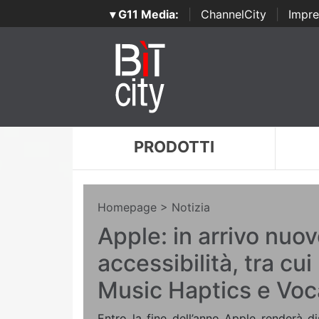
▾ G11 Media:
|
ChannelCity
|
Impre
PRODOTTI
Homepage
> Notizia
Apple: in arrivo nuov
accessibilità, tra cu
Music Haptics e Voc
Entro la fine dell’anno Apple renderà di