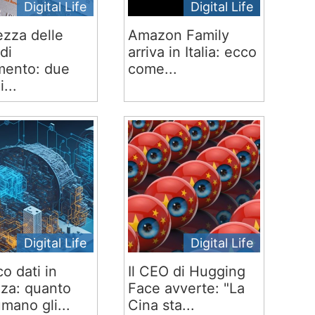
Digital Life
Digital Life
ezza delle
Amazon Family
di
arriva in Italia: ecco
ento: due
come...
i...
Digital Life
Digital Life
co dati in
Il CEO di Hugging
za: quanto
Face avverte: "La
mano gli...
Cina sta...