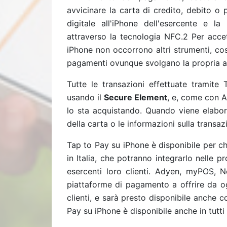
avvicinare la carta di credito, debito o 
digitale all'iPhone dell'esercente e l
attraverso la tecnologia NFC.
2
Per accet
iPhone non occorrono altri strumenti, cos
pagamenti ovunque svolgano la propria at
Tutte le transazioni effettuate tramit
usando il
Secure Element
, e, come con A
lo sta acquistando. Quando viene elab
della carta o le informazioni sulla transaz
Tap to Pay su iPhone è disponibile per c
in Italia, che potranno integrarlo nelle 
esercenti loro clienti. Adyen, myPOS, 
piattaforme di pagamento a offrire da og
clienti, e sarà presto disponibile anche c
Pay su iPhone è disponibile anche in tutti g