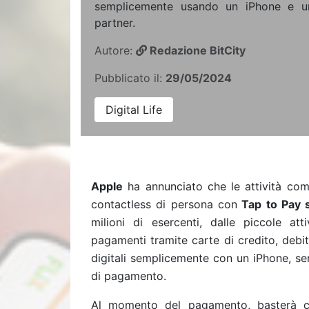
semplicemente usando un iPhone e un
partner.
Autore:
Redazione BitCity
Pubblicato il:
29/05/2024
Digital Life
Apple
ha annunciato che le attività com
contactless di persona con
Tap to Pay 
milioni di esercenti, dalle piccole att
pagamenti tramite carte di credito, debi
digitali semplicemente con un iPhone, sen
di pagamento.
Al momento del pagamento, basterà che