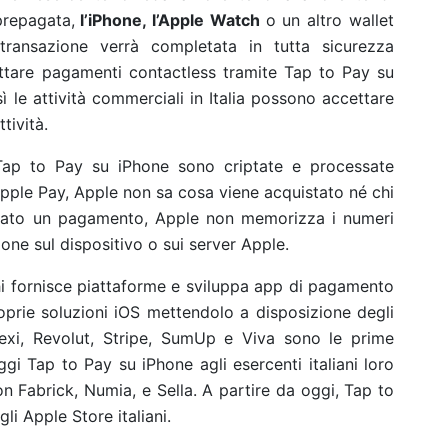
prepagata,
l’iPhone, l’Apple Watch
o un altro wallet
a transazione verrà completata in tutta sicurezza
tare pagamenti contactless tramite Tap to Pay su
ì le attività commerciali in Italia possono accettare
tività.
e Tap to Pay su iPhone sono criptate e processate
pple Pay, Apple non sa cosa viene acquistato né chi
orato un pagamento, Apple non memorizza i numeri
ione sul dispositivo o sui server Apple.
hi fornisce piattaforme e sviluppa app di pagamento
proprie soluzioni iOS mettendolo a disposizione degli
Nexi, Revolut, Stripe, SumUp e Viva sono le prime
gi Tap to Pay su iPhone agli esercenti italiani loro
on Fabrick, Numia, e Sella. A partire da oggi, Tap to
li Apple Store italiani.