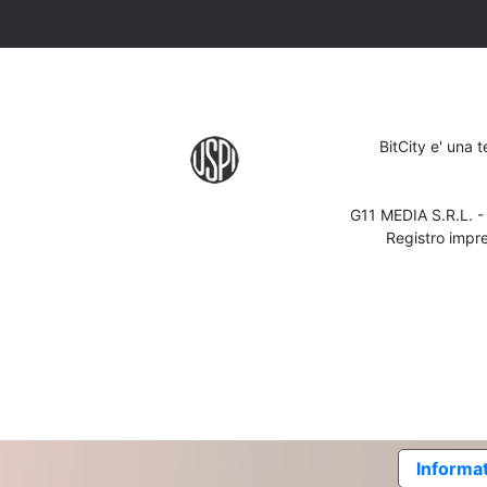
BitCity e' una 
G11 MEDIA S.R.L. 
Registro impr
Informat