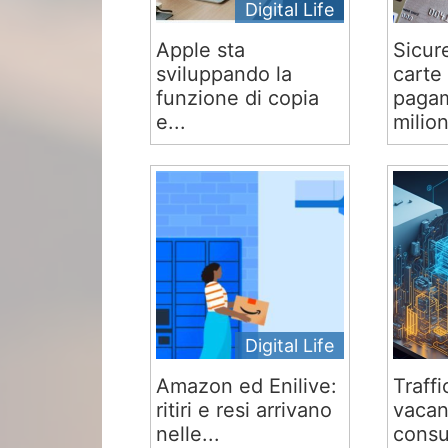
Digital Life
Apple sta
Sicur
sviluppando la
carte 
funzione di copia
pagam
e...
milion
Digital Life
Amazon ed Enilive:
Traffi
ritiri e resi arrivano
vacan
nelle...
consu