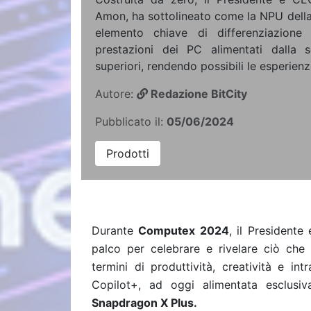
Amon, ha sottolineato come la NPU della
elemento chiave di differenziazione
prestazioni dei PC alimentati dalla
superiori, rendendo possibili le esperien
Autore:
Redazione BitCity
Pubblicato il:
05/06/2024
Prodotti
Durante
Computex 2024
, il President
palco per celebrare e rivelare ciò che
termini di produttività, creatività e i
Copilot+, ad oggi alimentata esclusi
Snapdragon X Plus.