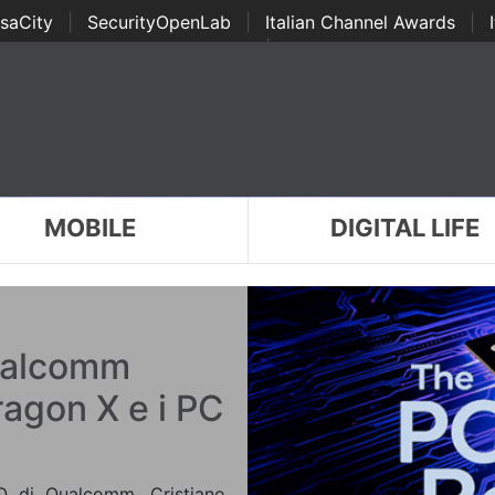
saCity
|
SecurityOpenLab
|
Italian Channel Awards
|
Awards
|
...
MOBILE
DIGITAL LIFE
ualcomm
ragon X e i PC
EO di Qualcomm, Cristiano