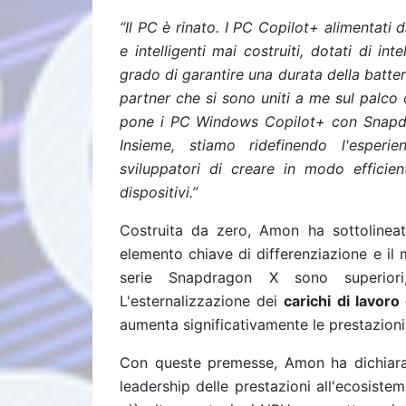
“Il PC è rinato. I PC Copilot+ alimentat
e intelligenti mai costruiti, dotati di inte
grado di garantire una durata della batteri
partner che si sono uniti a me sul palco
pone i PC Windows Copilot+ con Snapdra
Insieme, stiamo ridefinendo l'esperi
sviluppatori di creare in modo efficie
dispositivi.”
Costruita da zero, Amon ha sottoline
elemento chiave di differenziazione e il 
serie Snapdragon X sono superiori,
L'esternalizzazione dei
carichi di lavoro
aumenta significativamente le prestazion
Con queste premesse, Amon ha dichiara
leadership delle prestazioni all'ecosist