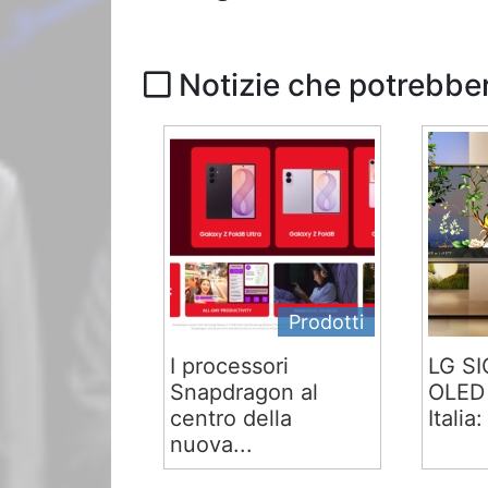
Notizie che potrebber
Prodotti
I processori
LG S
Snapdragon al
OLED 
centro della
Italia:
nuova...