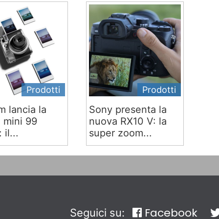
Prodotti
Prodotti
lm lancia la
Sony presenta la
x mini 99
nuova RX10 V: la
 il...
super zoom...
Facebook
Seguici su: