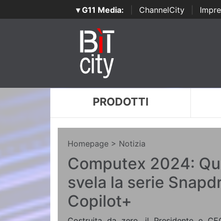
▾ G11 Media:
|
ChannelCity
|
Impre
PRODOTTI
Homepage
> Notizia
Computex 2024: Q
svela la serie Snapd
Copilot+
Costruita da zero, il Presidente e C