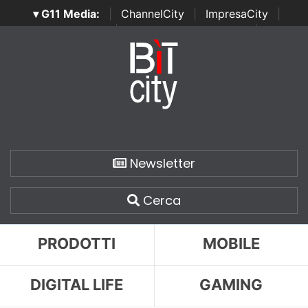
▾ G11 Media:
|
ChannelCity
|
ImpresaCity
|
SecurityOpenLab
|
Italian Channel Awards
|
Italian
Project Awards
|
Italian Security Awards
|
...
Newsletter
Cerca
PRODOTTI
MOBILE
DIGITAL LIFE
GAMING