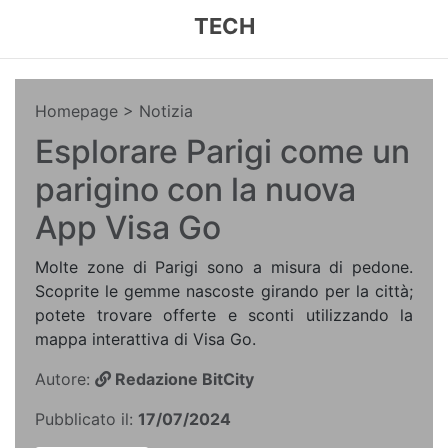
TECH
Homepage
> Notizia
Esplorare Parigi come un
parigino con la nuova
App Visa Go
Molte zone di Parigi sono a misura di pedone.
Scoprite le gemme nascoste girando per la città;
potete trovare offerte e sconti utilizzando la
mappa interattiva di Visa Go.
Autore:
Redazione BitCity
Pubblicato il:
17/07/2024