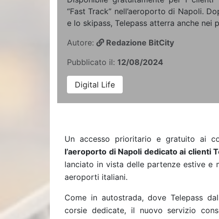
“Fast Track” nell’aeroporto di Napoli. Do
e lo skipass, Telepass atterra anche nei pr
Autore:
Redazione BitCity
Pubblicato il:
12/08/2024
Digital Life
Un accesso prioritario e gratuito ai c
l’aeroporto di Napoli dedicato ai clienti
lanciato in vista delle partenze estive e 
aeroporti italiani.
Come in autostrada, dove Telepass dal 
corsie dedicate, il nuovo servizio conse