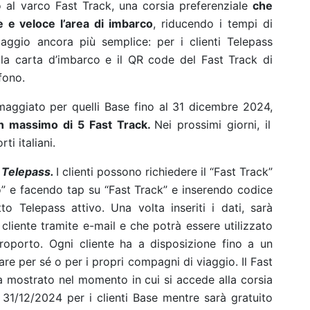
to al varco Fast Track, una corsia preferenziale
che
 e veloce l’area di imbarco
, riducendo i tempi di
aggio ancora più semplice: per i clienti Telepass
la carta d’imbarco e il QR code del Fast Track di
fono.
e omaggiato per quelli Base fino al 31 dicembre 2024,
un massimo di 5 Fast Track.
Nei prossimi giorni, il
ti italiani.
 Telepass.
I clienti possono richiedere il “Fast Track”
” e facendo tap su “Fast Track” e inserendo codice
to Telepass attivo. Una volta inseriti i dati, sarà
cliente tramite e-mail e che potrà essere utilizzato
roporto. Ogni cliente ha a disposizione fino a un
re per sé o per i propri compagni di viaggio. Il Fast
 mostrato nel momento in cui si accede alla corsia
l 31/12/2024 per i clienti Base mentre sarà gratuito