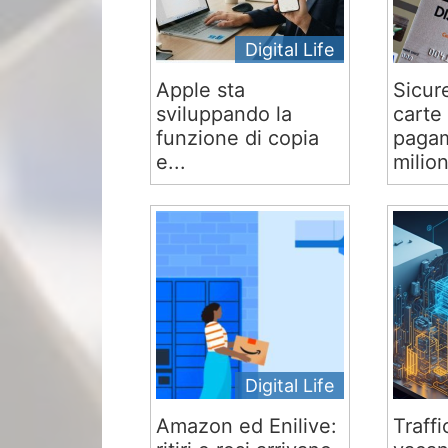
Digital Life
Apple sta
Sicur
sviluppando la
carte 
funzione di copia
pagam
e...
milion
Digital Life
Amazon ed Enilive:
Traffi