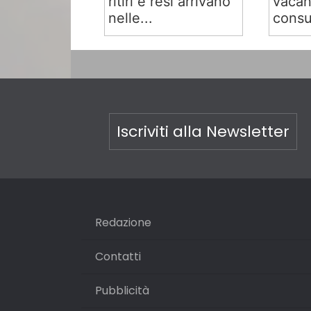
ritiri e resi arrivano
vacan
nelle...
consu
Iscriviti alla Newsletter
Redazione
Contatti
Pubblicità