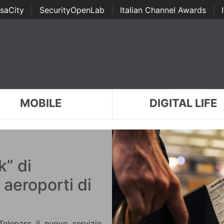
saCity
|
SecurityOpenLab
|
Italian Channel Awards
|
Awards
|
...
MOBILE
DIGITAL LIFE
k” di
 aeroporti di
 Telepass il nuovo servizio