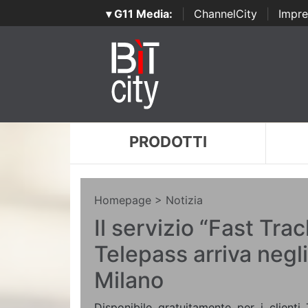
▾ G11 Media:
|
ChannelCity
|
Impre
PRODOTTI
Homepage
> Notizia
Il servizio “Fast Trac
Telepass arriva negli
Milano
Disponibile gratuitamente per i clienti