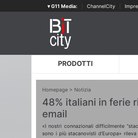
▾ G11 Media:
|
ChannelCity
|
Impre
PRODOTTI
Homepage
> Notizia
48% italiani in ferie
email
«I nostri connazionali difficilmente “st
sono i più stacanovisti d’Europa» rilev