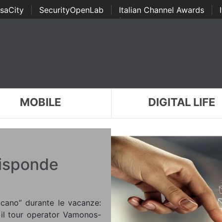
saCity
|
SecurityOpenLab
|
Italian Channel Awards
|
Awards
|
...
MOBILE
DIGITAL LIFE
 risponde
accano” durante le vacanze:
a il tour operator Vamonos-