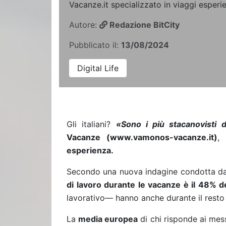
Vacanze.it specializzato in viaggi esperi
Autore:
Redazione BitCity
Pubblicato il:
13/08/2024
Digital Life
Gli italiani?
«Sono i più stacanovisti 
Vacanze
(
www.vamonos-vacanze.it
)
, 
esperienza
.
Secondo una nuova indagine condotta da
di lavoro durante le vacanze è il 48% deg
lavorativo— hanno anche durante il resto 
La
media europea
di chi risponde ai me