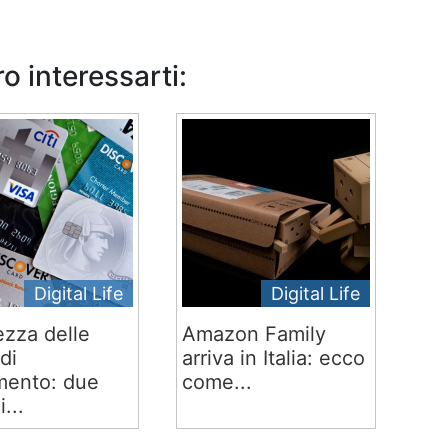
o interessarti:
Digital Life
Digital Life
ezza delle
Amazon Family
di
arriva in Italia: ecco
ento: due
come...
i...