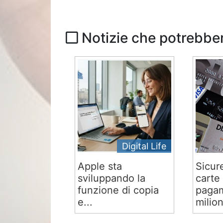
Notizie che potrebber
Digital Life
Apple sta
Sicur
sviluppando la
carte 
funzione di copia
pagam
e...
milion