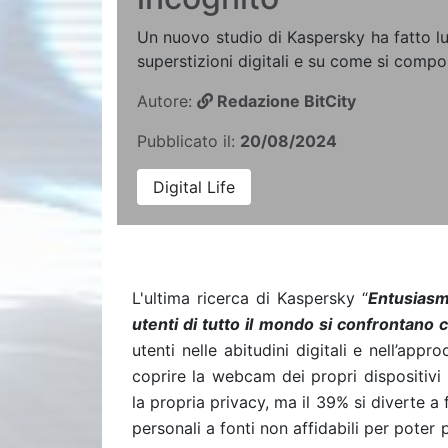
Un nuovo studio di Kaspersky ha fatto luce
superstizioni digitali e su come si comport
Autore:
Redazione BitCity
Pubblicato il:
20/08/2024
Digital Life
L'ultima ricerca di Kaspersky “
Entusiasm
utenti di tutto il mondo si confrontano c
utenti nelle abitudini digitali e nell’appro
coprire la webcam dei propri dispositivi
la propria privacy, ma il 39% si diverte a f
personali a fonti non affidabili per poter 