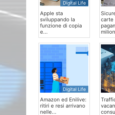
Digital Life
Apple sta
Sicur
sviluppando la
carte 
funzione di copia
pagam
e...
milion
Digital Life
Amazon ed Enilive:
Traffi
ritiri e resi arrivano
vacan
nelle...
consu