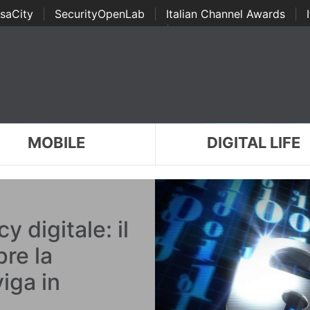
saCity
|
SecurityOpenLab
|
Italian Channel Awards
|
Awards
|
...
MOBILE
DIGITAL LIFE
cy digitale: il
pre la
iga in