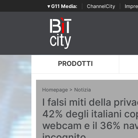
▾ G11 Media:
|
ChannelCity
|
Impre
PRODOTTI
Homepage
> Notizia
I falsi miti della priva
42% degli italiani co
webcam e il 36% nav
incognito