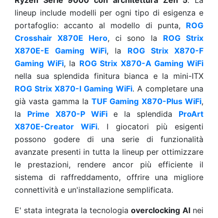
Ryzen Serie 9000 con architettura Zen 5
. La
lineup include modelli per ogni tipo di esigenza e
portafoglio: accanto al modello di punta,
ROG
Crosshair X870E Hero
, ci sono la
ROG Strix
X870E-E Gaming WiFi
, la
ROG Strix X870-F
Gaming WiFi
, la
ROG Strix X870-A Gaming WiFi
nella sua splendida finitura bianca e la mini-ITX
ROG Strix X870-I Gaming WiFi
. A completare una
già vasta gamma la
TUF Gaming X870-Plus WiFi
,
la
Prime X870-P WiFi
e la splendida
ProArt
X870E-Creator WiFi
.
I giocatori più esigenti
possono godere di una serie di funzionalità
avanzate presenti in tutta la lineup per ottimizzare
le prestazioni, rendere ancor più efficiente il
sistema di raffreddamento, offrire una migliore
connettività e un'installazione semplificata.
E' stata integrata la tecnologia
overclocking AI
nei