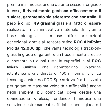
premium al mouse: anche durante sessioni di gioco
intense,
il rivestimento gestisce efficacemente il
sudore, garantendo sia aderenza che controllo
. Il
peso è di soli
49 grammi
grazie al fatto di essere
realizzato in un innovativo materiale di nylon a
base biologica. Il mouse offre prestazioni
eccezionali grazie al sensore ottico
ROG AimPoint
Pro da 42.000 dpi
, che vanta tecnologia track-on-
glass in grado di garantire un tracciamento preciso
e costante su quasi tutte le superfici e ai
ROG
Micro Switch
che garantiscono un'azione
istantanea e una durata di 100 milioni di clic. La
tecnologia wireless ROG SpeedNova è ottimizzata
per garantire massima velocità e affidabilità anche
negli ambienti più complicati dove gestire una
connessione wireless, rendendo il mouse una
soluzione estremamente affidabile per i giocatori