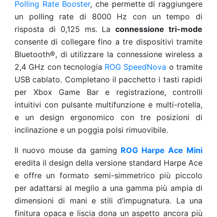
Polling Rate Booster
, che permette di raggiungere
un polling rate di 8000 Hz con un tempo di
risposta di 0,125 ms. La
connessione tri-mode
consente di collegare fino a tre dispositivi tramite
Bluetooth®, di utilizzare la connessione wireless a
2,4 GHz con tecnologia
ROG SpeedNova
o tramite
USB cablato. Completano il pacchetto i tasti rapidi
per Xbox Game Bar e registrazione, controlli
intuitivi con pulsante multifunzione e multi-rotella,
e un design ergonomico con tre posizioni di
inclinazione e un poggia polsi rimuovibile.
Il nuovo mouse da gaming
ROG Harpe Ace Mini
eredita il design della versione standard Harpe Ace
e offre un formato semi-simmetrico più piccolo
per adattarsi al meglio a una gamma più ampia di
dimensioni di mani e stili d’impugnatura. La una
finitura opaca e liscia dona un aspetto ancora più