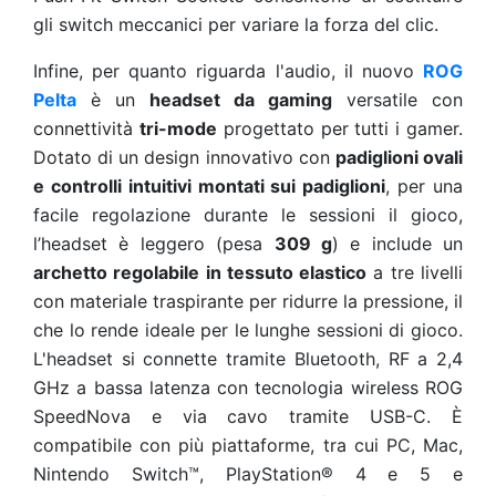
gli switch meccanici per variare la forza del clic.
Infine, per quanto riguarda l'audio, il nuovo
ROG
Pelta
è un
headset da gaming
versatile con
connettività
tri-mode
progettato per tutti i gamer.
Dotato di un design innovativo con
padiglioni ovali
e controlli intuitivi montati sui padiglioni
, per una
facile regolazione durante le sessioni il gioco,
l’headset è leggero (pesa
309 g
) e include un
archetto regolabile in tessuto elastico
a tre livelli
con materiale traspirante per ridurre la pressione, il
che lo rende ideale per le lunghe sessioni di gioco.
L'headset si connette tramite Bluetooth, RF a 2,4
GHz a bassa latenza con tecnologia wireless ROG
SpeedNova e via cavo tramite USB-C. È
compatibile con più piattaforme, tra cui PC, Mac,
Nintendo Switch™, PlayStation® 4 e 5 e