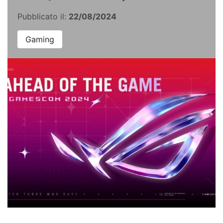
Pubblicato il:
22/08/2024
Gaming