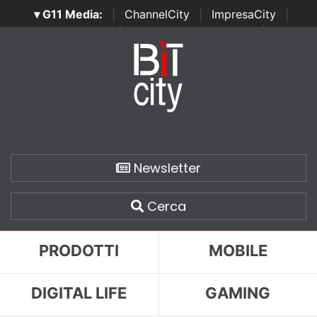
▾ G11 Media:
|
ChannelCity
|
ImpresaCity
|
SecurityOpenLab
|
Italian Channel Awards
|
Italian
Project Awards
|
Italian Security Awards
|
...
Newsletter
Cerca
PRODOTTI
MOBILE
DIGITAL LIFE
GAMING