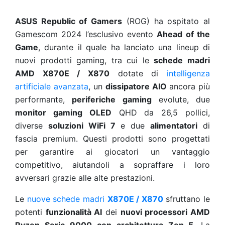
ASUS Republic of Gamers
(ROG) ha ospitato al
Gamescom 2024 l’esclusivo evento
Ahead of the
Game
, durante il quale ha lanciato una lineup di
nuovi prodotti gaming, tra cui le
schede madri
AMD X870E / X870
dotate di
intelligenza
artificiale avanzata
, un
dissipatore AIO
ancora più
performante,
periferiche gaming
evolute, due
monitor gaming OLED
QHD da 26,5 pollici,
diverse
soluzioni WiFi 7
e due
alimentatori
di
fascia premium. Questi prodotti sono progettati
per garantire ai giocatori un vantaggio
competitivo, aiutandoli a sopraffare i loro
avversari grazie alle alte prestazioni.
Le
nuove schede madri
X870E / X870
sfruttano le
potenti
funzionalità AI
dei
nuovi processori AMD