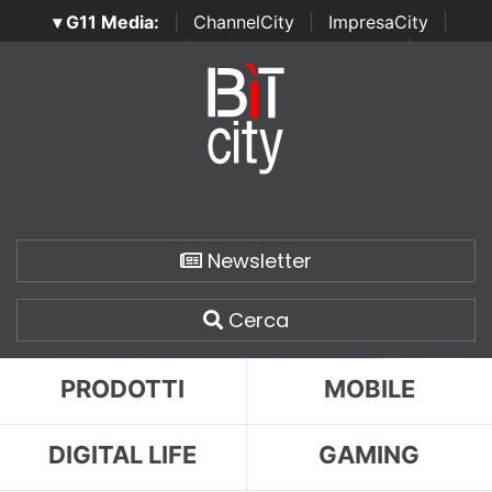
▾ G11 Media:
|
ChannelCity
|
ImpresaCity
|
SecurityOpenLab
|
Italian Channel Awards
|
Italian
Project Awards
|
Italian Security Awards
|
...
Newsletter
Cerca
PRODOTTI
MOBILE
DIGITAL LIFE
GAMING