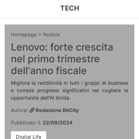
TECH
Homepage
> Notizia
Lenovo: forte crescita
nel primo trimestre
dell'anno fiscale
Migliora la redditività in tutti i gruppi di business
e compie progressi significativi nel cogliere le
opportunità dell'AI ibrida.
Autore:
Redazione BitCity
Pubblicato il:
22/08/2024
Digital Life