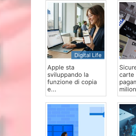
Digital Life
Apple sta
Sicur
sviluppando la
carte 
funzione di copia
pagam
e...
milion