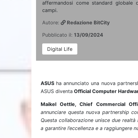
affermandosi come standard globale di 
campi.
Autore:
Redazione BitCity
Pubblicato il:
13/09/2024
Digital Life
ASUS
ha annunciato una nuova partners
ASUS diventa
Official Computer Hardware 
Maikel Oettle, Chief Commercial Off
annunciare questa nuova partnership con
Questa collaborazione unisce due realtà 
a garantire l’eccellenza e a raggiungere nuo