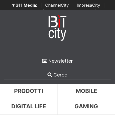
▾ G11 Media:
|
ChannelCity
|
ImpresaCity
|
SecurityOpenLab
|
Italian Channel Awards
|
Italian
Project Awards
|
Italian Security Awards
|
...
Newsletter
Cerca
PRODOTTI
MOBILE
DIGITAL LIFE
GAMING