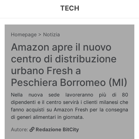
TECH
Homepage
> Notizia
Amazon apre il nuovo
centro di distribuzione
urbano Fresh a
Peschiera Borromeo (MI)
Nella nuova sede lavoreranno più di 80
dipendenti e il centro servirà i clienti milanesi che
fanno acquisti su Amazon Fresh per la consegna
di generi alimentari in giornata.
Autore:
Redazione BitCity