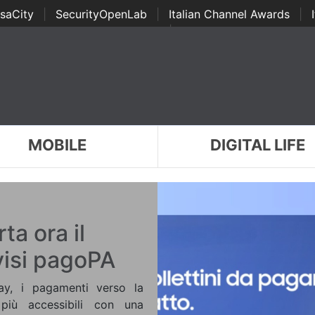
saCity
|
SecurityOpenLab
|
Italian Channel Awards
|
Awards
|
...
MOBILE
DIGITAL LIFE
a ora il
visi pagoPA
ay, i pagamenti verso la
più accessibili con una