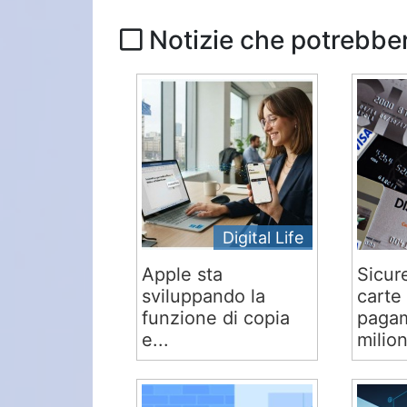
Notizie che potrebber
Digital Life
Apple sta
Sicur
sviluppando la
carte 
funzione di copia
pagam
e...
milion