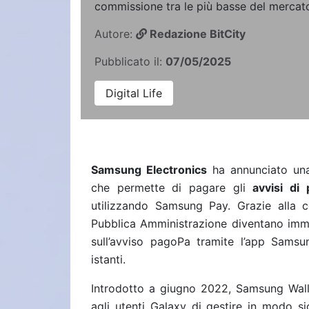
commissione tra le più basse del mercat
Autore:
Redazione BitCity
Pubblicato il:
07/05/2025
Digital Life
Samsung Electronics
ha annunciato una 
che permette di pagare gli
avvisi d
utilizzando Samsung Pay. Grazie alla 
Pubblica Amministrazione diventano immed
sull’avviso pagoPa tramite l’app Samsu
istanti.
Introdotto a giugno 2022, Samsung Wall
agli utenti Galaxy di gestire in modo si