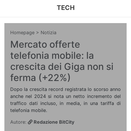
TECH
Homepage
> Notizia
Mercato offerte
telefonia mobile: la
crescita dei Giga non si
ferma (+22%)
Dopo la crescita record registrata lo scorso anno
anche nel 2024 si nota un netto incremento del
traffico dati incluso, in media, in una tariffa di
telefonia mobile.
Autore:
Redazione BitCity