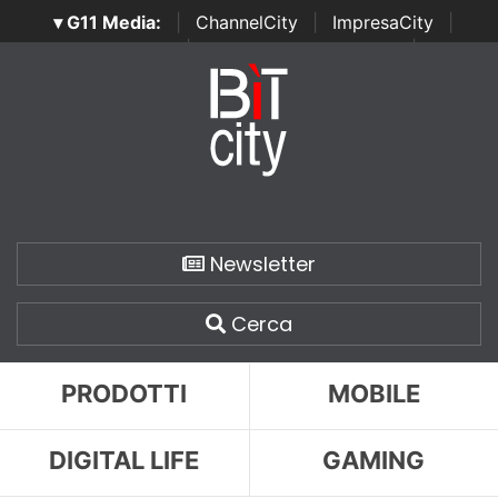
▾ G11 Media:
|
ChannelCity
|
ImpresaCity
|
SecurityOpenLab
|
Italian Channel Awards
|
Italian
Project Awards
|
Italian Security Awards
|
...
Newsletter
Cerca
PRODOTTI
MOBILE
DIGITAL LIFE
GAMING