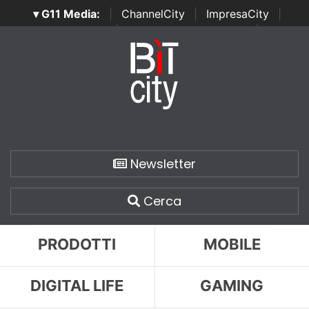
▾ G11 Media:
|
ChannelCity
|
ImpresaCity
|
SecurityOpenLab
|
Italian Channel Awards
|
Italian
Project Awards
|
Italian Security Awards
|
...
Newsletter
Cerca
PRODOTTI
MOBILE
DIGITAL LIFE
GAMING