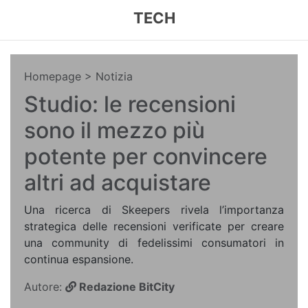
TECH
Homepage
> Notizia
Studio: le recensioni
sono il mezzo più
potente per convincere
altri ad acquistare
Una ricerca di Skeepers rivela l’importanza
strategica delle recensioni verificate per creare
una community di fedelissimi consumatori in
continua espansione.
Autore:
Redazione BitCity