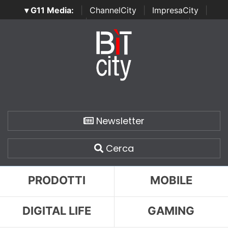
▾ G11 Media:
|
ChannelCity
|
ImpresaCity
|
SecurityOpenLab
|
Italian Channel Awards
|
Italian
Project Awards
|
Italian Security Awards
|
...
Newsletter
Cerca
PRODOTTI
MOBILE
DIGITAL LIFE
GAMING