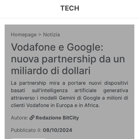
TECH
Homepage
> Notizia
Vodafone e Google:
nuova partnership da un
miliardo di dollari
La partnership mira a portare nuovi dispositivi
basati sull'intelligenza artificiale generativa
attraverso i modelli Gemini di Google a milioni di
clienti Vodafone in Europa e in Africa.
Autore:
Redazione BitCity
Pubblicato il:
08/10/2024