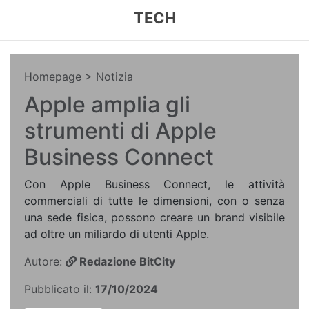
TECH
Homepage
> Notizia
Apple amplia gli
strumenti di Apple
Business Connect
Con Apple Business Connect, le attività
commerciali di tutte le dimensioni, con o senza
una sede fisica, possono creare un brand visibile
ad oltre un miliardo di utenti Apple.
Autore:
Redazione BitCity
Pubblicato il:
17/10/2024