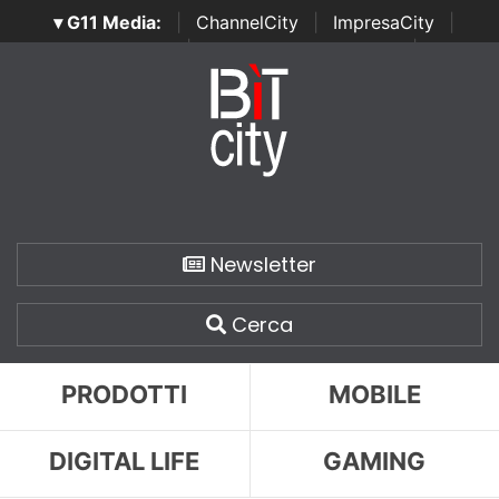
▾ G11 Media:
|
ChannelCity
|
ImpresaCity
|
SecurityOpenLab
|
Italian Channel Awards
|
Italian
Project Awards
|
Italian Security Awards
|
...
Newsletter
Cerca
PRODOTTI
MOBILE
DIGITAL LIFE
GAMING