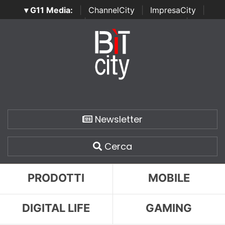
▾ G11 Media:
|
ChannelCity
|
ImpresaCity
|
SecurityOpenLab
|
Italian Channel Awards
|
Italian
Project Awards
|
Italian Security Awards
|
...
Newsletter
Cerca
PRODOTTI
MOBILE
DIGITAL LIFE
GAMING