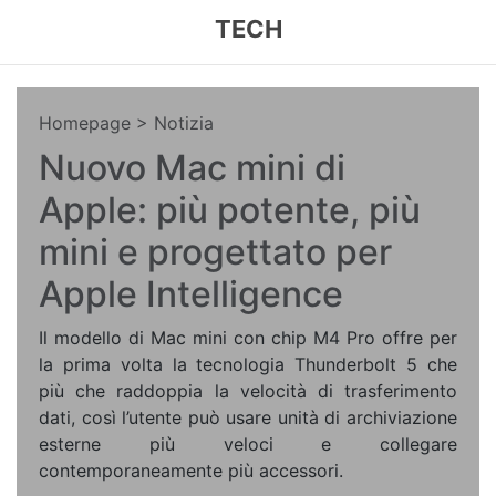
TECH
Homepage
> Notizia
Nuovo Mac mini di
Apple: più potente, più
mini e progettato per
Apple Intelligence
Il modello di Mac mini con chip M4 Pro offre per
la prima volta la tecnologia Thunderbolt 5 che
più che raddoppia la velocità di trasferimento
dati, così l’utente può usare unità di archiviazione
esterne più veloci e collegare
contemporaneamente più accessori.