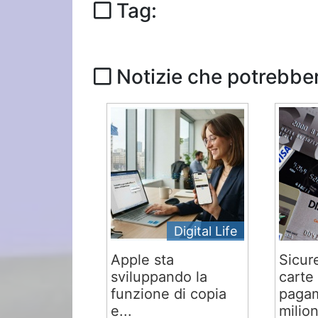
Tag:
Notizie che potrebber
Digital Life
Apple sta
Sicur
sviluppando la
carte 
funzione di copia
pagam
e...
milion