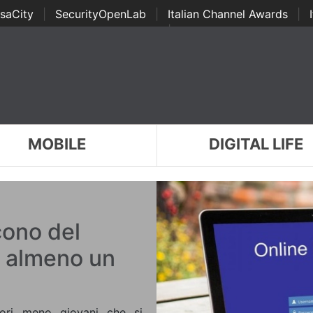
saCity
|
SecurityOpenLab
|
Italian Channel Awards
|
Awards
|
...
MOBILE
DIGITAL LIFE
cono del
on almeno un
tori meno giovani che si