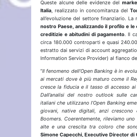
Queste alcune delle evidenze del
market
Italia
, realizzato in concomitanza del
To
all’evoluzione del settore finanziario. La 
nostro Paese, analizzando il profilo e le c
creditizie e abitudini di pagamento
. Il 
circa 180.000 controparti e quasi 240.000
estratto dai servizi di account aggregat
Information Service Provider) al fianco dei
“
Il fenomeno dell’Open Banking è in evoluzi
ai mercati dove è più maturo come il Re
cresce la fiducia e il tasso di accesso a
Dall’analisi del nostro outlook sulle ca
italiani che utilizzano l’Open Banking e
giovani, native digitali, anzi cresco
Boomers. Coerentemente, rileviamo uno s
alte e una crescita tra coloro che sono
Simone Capecchi, Executive Director di 