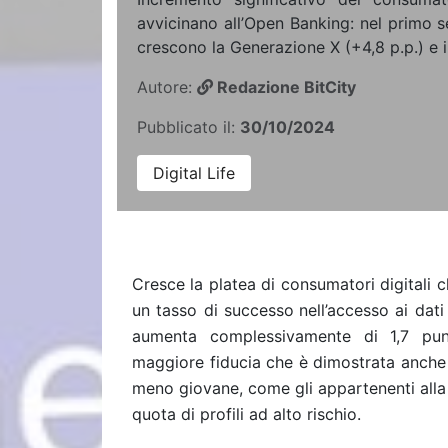
avvicinano all’Open Banking: nel primo s
crescono la Generazione X (+4,8 p.p.) e 
Autore:
Redazione BitCity
Pubblicato il:
30/10/2024
Digital Life
Cresce la platea di consumatori digitali c
un tasso di successo
nell’accesso ai dat
aumenta complessivamente di 1,7 pun
maggiore fiducia che è dimostrata anche 
meno giovane, come gli appartenenti alla
quota di profili ad alto rischio.