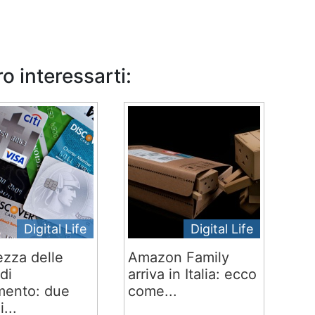
o interessarti:
Digital Life
Digital Life
ezza delle
Amazon Family
di
arriva in Italia: ecco
ento: due
come...
i...