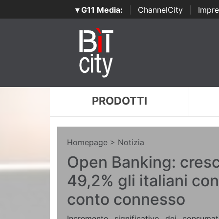
▾ G11 Media:
|
ChannelCity
|
Impre
PRODOTTI
Homepage
> Notizia
Open Banking: cres
49,2% gli italiani c
conto connesso
Incremento significativo dei consuma