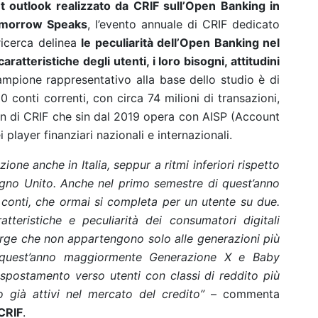
 outlook realizzato da CRIF sull’Open Banking in
morrow Speaks
, l’evento annuale di CRIF dedicato
ricerca delinea
le peculiarità dell’Open Banking nel
aratteristiche degli utenti, i loro bisogni, attitudini
campione rappresentativo alla base dello studio è di
 conti correnti, con circa 74 milioni di transazioni,
ion di CRIF che sin dal 2019 opera con AISP (Account
 player finanziari nazionali e internazionali.
one anche in Italia, seppur a ritmi inferiori rispetto
gno Unito. Anche nel primo semestre di quest’anno
i conti, che ormai si completa per un utente su due.
ratteristiche e peculiarità dei consumatori digitali
merge che non appartengono solo alle generazioni più
no quest’anno maggiormente Generazione X e Baby
postamento verso utenti con classi di reddito più
 già attivi nel mercato del credito”
– commenta
CRIF
.