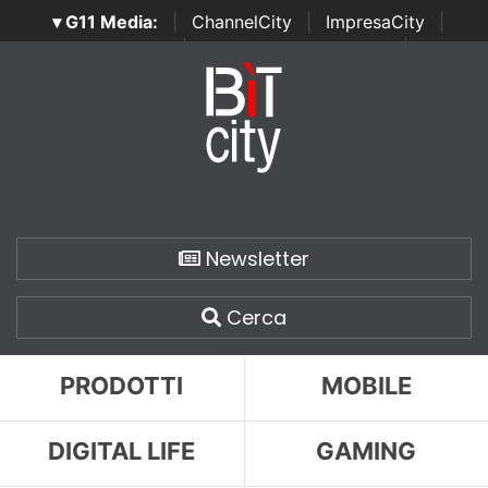
▾ G11 Media:
|
ChannelCity
|
ImpresaCity
|
SecurityOpenLab
|
Italian Channel Awards
|
Italian
Project Awards
|
Italian Security Awards
|
...
Newsletter
Cerca
PRODOTTI
MOBILE
DIGITAL LIFE
GAMING