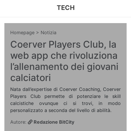
TECH
Homepage
> Notizia
Coerver Players Club, la
web app che rivoluziona
l’allenamento dei giovani
calciatori
Nata dall’expertise di Coerver Coaching, Coerver
Players Club permette di potenziare le skill
calcistiche ovunque ci si trovi, in modo
personalizzato a seconda del livello di abilità.
Autore:
Redazione BitCity