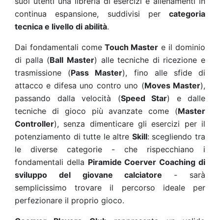
suoi utenti una libreria di esercizi e allenamenti in
continua espansione, suddivisi per
categoria
tecnica e livello di abilità
.
Dai fondamentali come
Touch Master
e il dominio
di palla (
Ball Master
) alle tecniche di ricezione e
trasmissione (
Pass Master
), fino alle sfide di
attacco e difesa uno contro uno (
Moves Master
),
passando dalla velocità (
Speed Star
) e dalle
tecniche di gioco più avanzate come (
Master
Controller
), senza dimenticare gli esercizi per il
potenziamento di tutte le altre
Skill
: scegliendo tra
le diverse categorie - che rispecchiano i
fondamentali della
Piramide Coerver Coaching di
sviluppo del giovane calciatore
- sarà
semplicissimo trovare il percorso ideale per
perfezionare il proprio gioco.