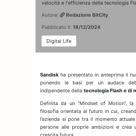
velocità e l'efficienza della tecnologia Fl
Autore:
Redazione BitCity
Pubblicato il:
18/12/2024
Digital Life
Sandisk
ha presentato in anteprima il nu
ponendo le basi per un audace debut
indipendente della
tecnologia Flash e di
Definita da un “
Mindset of Motion”,
la
filosofia orientata al futuro in cui, crean
l’azienda si pone tra il momento attuale
persone alle proprie ambizioni e crea u
crescita futura.