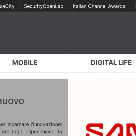
saCity
|
SecurityOpenLab
|
Italian Channel Awards
|
Awards
|
...
MOBILE
DIGITAL LIFE
 nuovo
er incarnare l'innovazione:
a del logo rispecchiano la