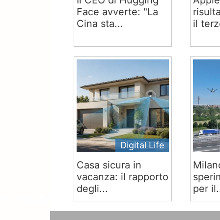
Il CEO di Hugging
Apple
Face avverte: "La
risult
Cina sta...
il terz
Digital Life
Casa sicura in
Milan
vacanza: il rapporto
speri
degli...
per il.