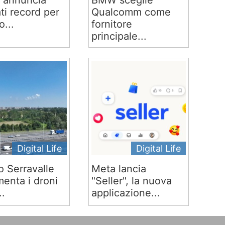
 annuncia
BMW sceglie
ati record per
Qualcomm come
o...
fornitore
principale...
Digital Life
Digital Life
o Serravalle
Meta lancia
menta i droni
"Seller", la nuova
..
applicazione...