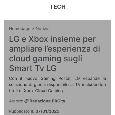
TECH
Homepage
> Notizia
LG e Xbox insieme per
ampliare l’esperienza di
cloud gaming sugli
Smart Tv LG
Con il nuovo Gaming Portal, LG espande la
selezione di giochi disponibili sui TV includendo i
titoli di Xbox Cloud Gaming.
Autore:
Redazione BitCity
Pubblicato il:
07/01/2025