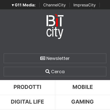
▾ G11 Media:
|
ChannelCity
|
ImpresaCity
|
SecurityOpenLab
|
Italian Channel Awards
|
Italian
Project Awards
|
Italian Security Awards
|
...
Newsletter
Cerca
PRODOTTI
MOBILE
DIGITAL LIFE
GAMING