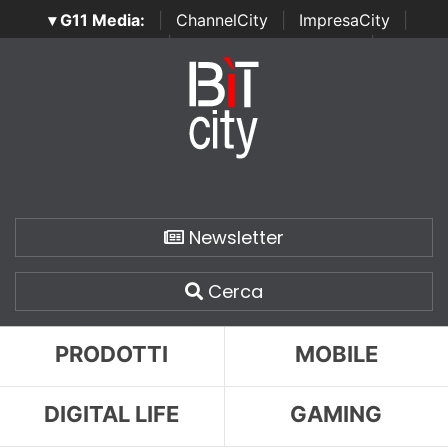
▾ G11 Media:
|
ChannelCity
|
ImpresaCity
|
SecurityOpenLab
|
Italian Channel Awards
|
Italian
Project Awards
|
Italian Security Awards
|
...
Newsletter
Cerca
PRODOTTI
MOBILE
DIGITAL LIFE
GAMING