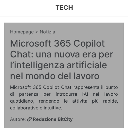
TECH
Homepage
> Notizia
Microsoft 365 Copilot
Chat: una nuova era per
l’intelligenza artificiale
nel mondo del lavoro
Microsoft 365 Copilot Chat rappresenta il punto
di partenza per introdurre l’AI nel lavoro
quotidiano, rendendo le attività più rapide,
collaborative e intuitive.
Autore:
Redazione BitCity