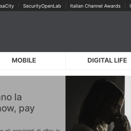
saCity
|
SecurityOpenLab
|
Italian Channel Awards
|
Awards
|
...
MOBILE
DIGITAL LIFE
no la
 now, pay
r gli acquirenti di eBay in