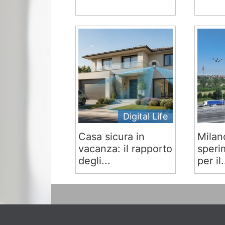
Digital Life
Casa sicura in
Milan
vacanza: il rapporto
speri
degli...
per il.