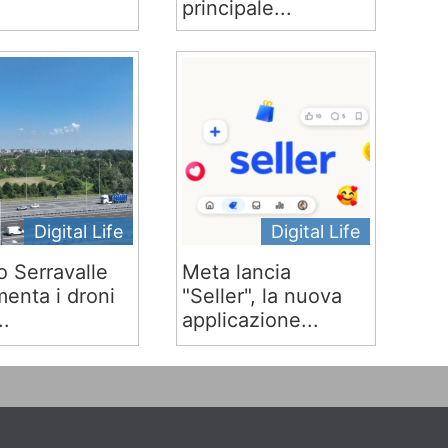
principale...
Digital Life
Digital Life
o Serravalle
Meta lancia
menta i droni
"Seller", la nuova
..
applicazione...