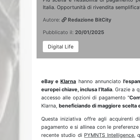
Italia. Opportunità di rivendita semplifica
Autore:
Redazione BitCity
Pubblicato il:
20/01/2025
Digital Life
eBay e
Klarna
hanno annunciato
l'espa
europei chiave, inclusa l’Italia
. Grazie a 
accesso alle opzioni di pagamento "
Com
Klarna,
beneficiando di maggiore scelta e 
Questa iniziativa offre agli acquirenti 
pagamento e si allinea con le preferenze
recente studio di
PYMNTS Intelligence
, 