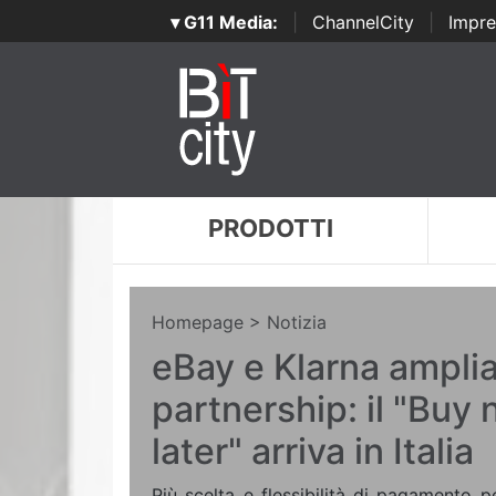
▾ G11 Media:
|
ChannelCity
|
Impre
PRODOTTI
Homepage
> Notizia
eBay e Klarna amplia
partnership: il "Buy
later" arriva in Italia
Più scelta e flessibilità di pagamento pe