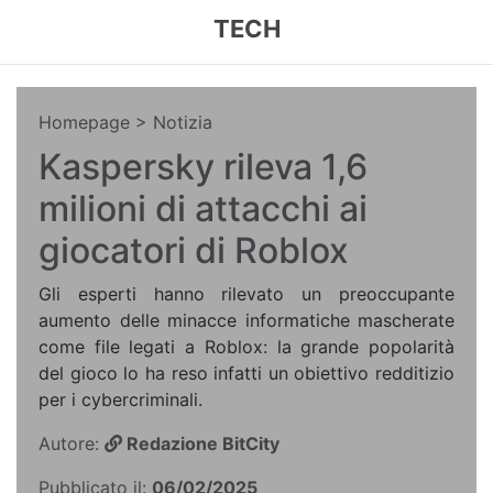
TECH
Homepage
> Notizia
Kaspersky rileva 1,6
milioni di attacchi ai
giocatori di Roblox
Gli esperti hanno rilevato un preoccupante
aumento delle minacce informatiche mascherate
come file legati a Roblox: la grande popolarità
del gioco lo ha reso infatti un obiettivo redditizio
per i cybercriminali.
Autore:
Redazione BitCity
Pubblicato il:
06/02/2025