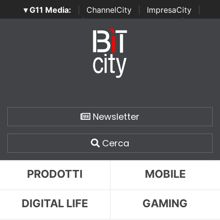
▾ G11 Media:
|
ChannelCity
|
ImpresaCity
|
SecurityOpenLab
|
Italian Channel Awards
|
Italian
Project Awards
|
Italian Security Awards
|
...
Newsletter
Cerca
PRODOTTI
MOBILE
DIGITAL LIFE
GAMING