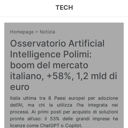
TECH
Homepage
> Notizia
Osservatorio Artificial
Intelligence Polimi:
boom del mercato
italiano, +58%, 1,2 mld di
euro
Italia ultima tra 8 Paesi europei per adozione
dell’AI, ma chi la utilizza l’ha integrata nei
processi. Ai primi posti per acquisto di soluzioni
pronte all’uso: il 53% delle grandi imprese ha
licenze come ChatGPT o Copilot.