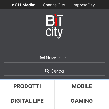
▾ G11 Media:
|
ChannelCity
|
ImpresaCity
|
SecurityOpenLab
|
Italian Channel Awards
|
Italian
Project Awards
|
Italian Security Awards
|
...
Newsletter
Cerca
PRODOTTI
MOBILE
DIGITAL LIFE
GAMING